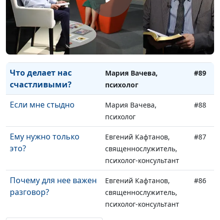
Как научиться
Мария Вачева,
#91
управлять гневом?
психолог
Как справиться со
Мария Вачева,
#90
стрессом?
психолог
Что делает нас
Мария Вачева,
#89
счастливыми?
психолог
Если мне стыдно
Мария Вачева,
#88
психолог
Ему нужно только
Евгений Кафтанов,
#87
это?
священнослужитель,
психолог-консультант
Почему для нее важен
Евгений Кафтанов,
#86
разговор?
священнослужитель,
психолог-консультант