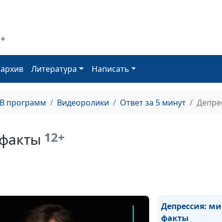
личности?
2+
Уровни органи
личности
оархив
Литература
Написать
Что значит
ТВ программ
Видеоролики
Ответ за 5 минут
Депре
"христианская
психология"?
12+
 факты
Профилактика
депрессии
Депрессия: м
факты