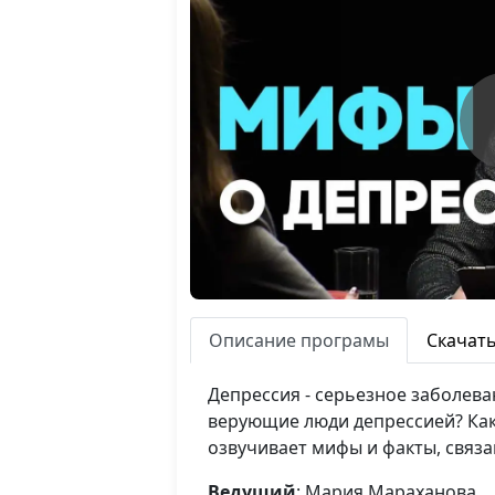
Описание програмы
Скачат
Депрессия - серьезное заболева
верующие люди депрессией? Как
озвучивает мифы и факты, связа
Ведущий
: Мария Мараханова