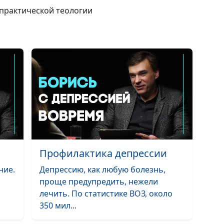
 практической теологии
К чему ведет ж
без Бога?
Как достичь ус
неудачнику?
Профилактика депрессии
ние.
Депрессию, как любую болезнь,
проще предупредить, нежели
Несправедливо
лечить. По статистике ВОЗ, около
жизни верующ
350 мил...