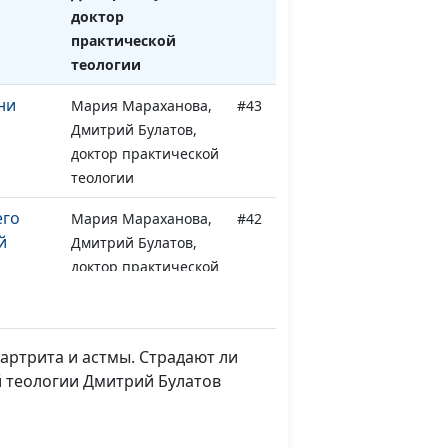
доктор
практической
теологии
ни
Мария Мараханова,
#43
Дмитрий Булатов,
доктор практической
теологии
его
Мария Мараханова,
#42
й
Дмитрий Булатов,
доктор практической
теологии
 с
Юлия Синицына,
#41
Алексей Дедов,
 артрита и астмы. Страдают ли
священнослужитель,
й теологии Дмитрий Булатов
магистр
молодежного