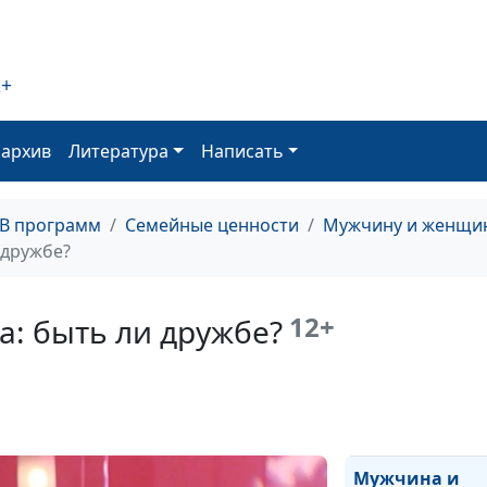
2+
Как создать
оархив
Литература
Написать
счастливую се
ТВ программ
Семейные ценности
Мужчину и женщин
 дружбе?
Как вдохновит
12+
: быть ли дружбе?
мужчину?
Мужчина и