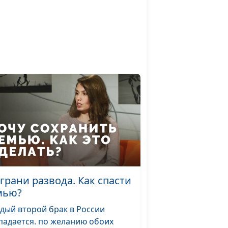
Роман Маринин,
#185
Ольга Лебедева,
клинический психолог
Роман Маринин,
#184
Ольга Лебедева,
клинический психолог
: от
Роман Маринин,
#183
оде
Ольга Лебедева,
клинический психолог
ся о
Роман Маринин,
#182
Ольга Лебедева,
клинический психолог
 грани развода. Как спасти
мью?
Роман Маринин,
#181
Ольга Лебедева,
дый второй брак в России
клинический психолог
падается. по желанию обоих