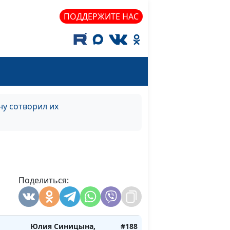
священнослужитель,
консультант по
ПОДДЕРЖИТЕ НАС
семейным
отношениям
Юлия Синицына,
#190
мью?
Василий Половинко,
священнослужитель,
консультант по
у сотворил их
семейным
отношениям
ь
Юлия Синицына,
#189
Василий Половинко,
священнослужитель,
Поделиться:
консультант по
семейным
отношениям
Юлия Синицына,
#188