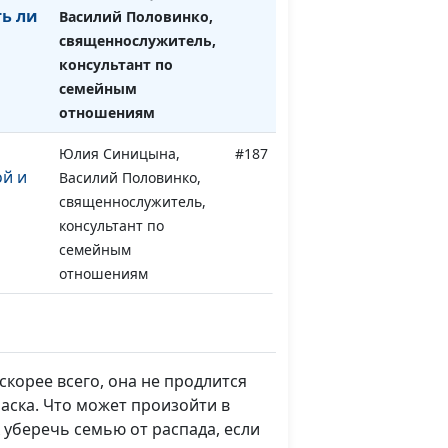
ь ли
Василий Половинко,
священнослужитель,
консультант по
семейным
отношениям
Юлия Синицына,
#187
й и
Василий Половинко,
священнослужитель,
консультант по
семейным
отношениям
ва
Юлия Синицына,
#186
н?
Василий Половинко,
священнослужитель,
корее всего, она не продлится
консультант по
аска. Что может произойти в
семейным
уберечь семью от распада, если
отношениям