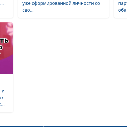
..
уже сформированной личности со
пар
Отношения в б
сво...
оба 
чего мы от них
ждем?
Женщина-жерт
Конфликты в с
(вторая часть)
Конфликты в с
(первая часть)
 и
ся.
..
Золотая пора б