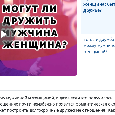
женщина: быт
дружбе?
Есть ли дружба
между мужчино
женщиной?
Настоящий гла
ь
семьи - какой о
у мужчиной и женщиной, и даже если это получилось, с
тношениях почти неизбежно появится романтическая окр
жет построить долгосрочные дружеские отношения? Как 