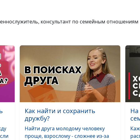
Истинная
женственность
щеннослужитель, консультант по семейным отношениям
Правила умной
жены
Любовь в браке
слияния к своб
Зачем заботить
себе?
ь
Как найти и сохранить
На
дружбу?
се
Как пережить
измену мужа?
жду
Найти друга молодому человеку
Каж
если
проще, взрослому - сложнее из-за
рас