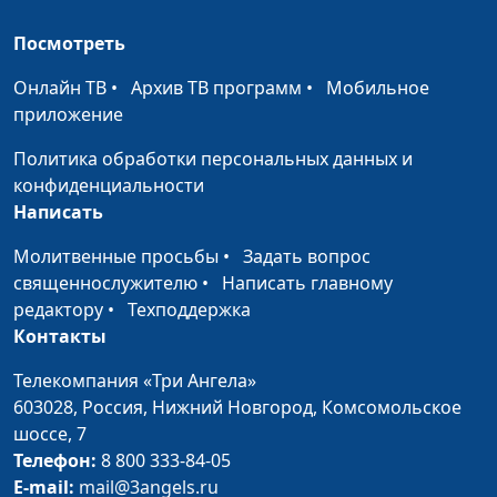
Признаки старения у
Юлия Синицына, Роман
#139
Посмотреть
мужчин
Маринин, семейный
консультант
Онлайн ТВ
•
Архив ТВ программ
•
Мобильное
приложение
Суровый мужчина
Юлия Синицына, Роман
#138
Маринин, семейный
Политика обработки персональных данных и
консультант
конфиденциальности
Написать
Мужчина - большой
Юлия Синицына, Роман
#137
ребенок
Маринин, семейный
Молитвенные просьбы
•
Задать вопрос
консультант
священнослужителю
•
Написать главному
редактору
•
Техподдержка
Воспитание
Юлия Синицына, Роман
#136
Контакты
мальчика без отца
Маринин, семейный
консультант
Телекомпания «Три Ангела»
603028,
Россия, Нижний Новгород,
Комсомольское
Личностный рост
Юлия Синицына, Роман
#135
шоссе, 7
мужчины
Маринин, семейный
Телефон:
8 800 333-84-05
консультант
E-mail:
mail@3angels.ru