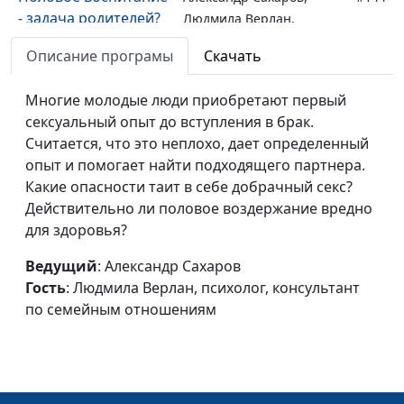
- задача родителей?
Людмила Верлан,
психолог, консультант по
Описание програмы
Скачать
семейным отношениям
Мужская дружба
Многие молодые люди приобретают первый
Юлия Синицына, Роман
#143
сексуальный опыт до вступления в брак.
Маринин, семейный
Считается, что это неплохо, дает определенный
консультант
опыт и помогает найти подходящего партнера.
Кто главный в
Юлия Синицына, Роман
#142
Какие опасности таит в себе добрачный секс?
семье?
Маринин, семейный
Действительно ли половое воздержание вредно
консультант
для здоровья?
Жена не ценит мужа
Юлия Синицына, Роман
#141
Ведущий
: Александр Сахаров
Маринин, семейный
Гость
: Людмила Верлан, психолог, консультант
консультант
по семейным отношениям
Мужчина и стресс
Юлия Синицына, Роман
#140
Маринин, семейный
консультант