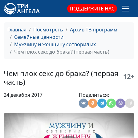
психолог, консультант по
ПОДДЕРЖИТЕ НАС
семейным отношениям
Брак без секса: есть
Александр Сахаров,
#151
Главная
Посмотреть
Архив ТВ программ
ли у него будущее?
Людмила Верлан,
Семейные ценности
психолог, консультант по
Мужчину и женщину сотворил их
семейным отношениям
Чем плох секс до брака? (первая часть)
Как победить рутину
Александр Сахаров,
#150
в отношениях?
Людмила Верлан,
Чем плох секс до брака? (первая
психолог, консультант по
12+
часть)
семейным отношениям
Стыдно ли говорить
Александр Сахаров,
#149
24 декабря 2017
Поделиться:
о сексе?
Людмила Верлан,
психолог, консультант по
семейным отношениям
Первая брачная
Александр Сахаров,
#148
ночь: как не
Людмила Верлан,