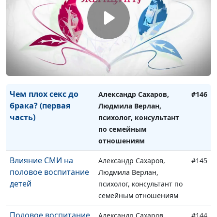
испортить
психолог, консультант по
впечатление?
семейным отношениям
Чем плох секс до
Александр Сахаров,
#147
брака? (вторая
Людмила Верлан,
часть)
психолог, консультант по
семейным отношениям
Чем плох секс до
Александр Сахаров,
#146
брака? (первая
Людмила Верлан,
часть)
психолог, консультант
по семейным
отношениям
Влияние СМИ на
Александр Сахаров,
#145
половое воспитание
Людмила Верлан,
детей
психолог, консультант по
семейным отношениям
Половое воспитание
Александр Сахаров,
#144