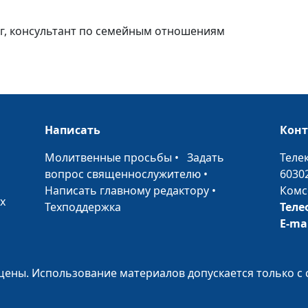
Жена не ценит
ог, консультант по семейным отношениям
Мужчина и стр
Написать
Кон
Признаки старе
мужчин
•
Молитвенные просьбы
•
Задать
Теле
вопрос священнослужителю
•
6030
Написать главному редактору
•
Комс
Суровый мужч
х
Техподдержка
Теле
E-ma
Мужчина - бол
ены. Использование материалов допускается только с 
ребенок