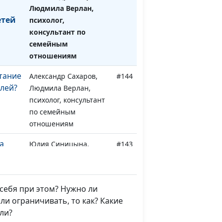
Людмила Верлан,
етей
психолог,
консультант по
семейным
отношениям
тание
Александр Сахаров,
#144
елей?
Людмила Верлан,
психолог, консультант
по семейным
отношениям
а
Юлия Синицына,
#143
Роман Маринин,
семейный консультант
Юлия Синицына,
#142
 себя при этом? Нужно ли
Роман Маринин,
ли ограничивать, то как? Какие
семейный консультант
ли?