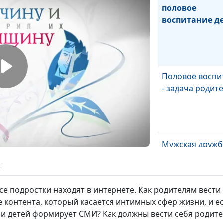
половое
воспитание д
Половое воспи
- задача родит
Мужская дружб
ь
Кто главный в
е подростки находят в интернете. Как родителям вести
семье?
 контента, который касается интимных сфер жизни, и ес
и детей формирует СМИ? Как должны вести себя родите