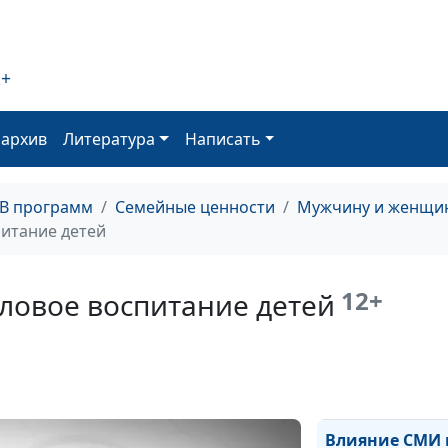
Первая брачна
ночь: как не
2+
испортить
впечатление?
оархив
Литература
Написать
Чем плох секс 
брака? (вторая
ТВ программ
Семейные ценности
Мужчину и женщин
часть)
итание детей
12+
ловое воспитание детей
Чем плох секс 
брака? (первая
часть)
Влияние СМИ 