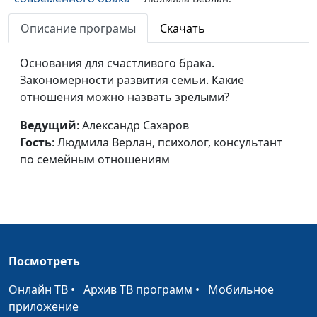
(часть первая)
психолог, консультант по
Описание програмы
Скачать
семейным отношениям
Уважение к мужчине
Основания для счастливого брака.
Александр Сахаров,
#59
(часть вторая)
Закономерности развития семьи. Какие
Людмила Верлан,
отношения можно назвать зрелыми?
психолог, консультант по
семейным отношениям
Ведущий
: Александр Сахаров
Уважение к мужчине
Гость
: Людмила Верлан, психолог, консультант
Александр Сахаров,
#58
(часть первая)
по семейным отношениям
Людмила Верлан,
психолог, консультант по
семейным отношениям
Потребности
Александр Сахаров,
#57
мужчины (часть
Людмила Верлан,
вторая)
психолог, консультант по
Посмотреть
семейным отношениям
Онлайн ТВ
•
Архив ТВ программ
•
Мобильное
Потребности
Александр Сахаров,
#56
приложение