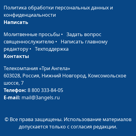
мужчины (часть
Людмила Верлан,
Политика обработки персональных данных и
первая)
психолог, консультант по
конфиденциальности
семейным отношениям
Написать
Карьера мужчины:
Александр Сахаров,
#55
Молитвенные просьбы
•
Задать вопрос
как не разрушить
Людмила Верлан,
священнослужителю
•
Написать главному
семью
психолог, консультант по
редактору
•
Техподдержка
семейным отношениям
Контакты
Гармоничная семья:
Александр Сахаров,
#54
Телекомпания «Три Ангела»
ожидания женщины
Людмила Верлан,
603028,
Россия, Нижний Новгород,
Комсомольское
(часть вторая)
психолог, консультант по
шоссе, 7
семейным отношениям
Телефон:
8 800 333-84-05
Гармоничная семья:
Александр Сахаров,
#53
E-mail:
mail@3angels.ru
ожидания женщины
Людмила Верлан,
(часть первая)
психолог, консультант по
семейным отношениям
© Все права защищены. Использование материалов
допускается только с согласия редакции.
Счастливая
Александр Сахаров,
#52