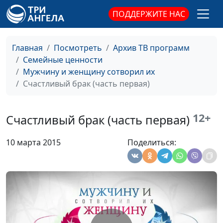
семейным отношениям
ПОДДЕРЖИТЕ НАС
Секс и христианство
Александр Сахаров,
#67
(часть вторая)
Людмила Верлан,
Главная
Посмотреть
Архив ТВ программ
психолог, консультант по
Семейные ценности
семейным отношениям
Мужчину и женщину сотворил их
Секс и христианство
Счастливый брак (часть первая)
Александр Сахаров,
#66
(часть первая)
Людмила Верлан,
психолог, консультант по
12+
Счастливый брак (часть первая)
семейным отношениям
Синдром
Александр Сахаров,
#65
10 марта 2015
Поделиться:
опустевшего гнезда
Людмила Верлан,
психолог, консультант по
семейным отношениям
Законы счастливых
Александр Сахаров,
#64
отношений
Людмила Верлан,
психолог, консультант по