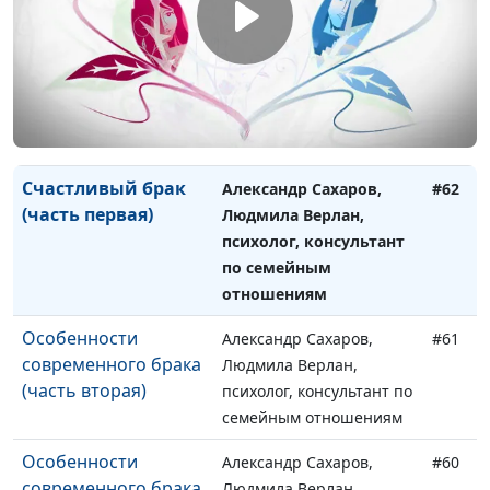
семейным отношениям
Счастливый брак
Александр Сахаров,
#63
(часть вторая)
Людмила Верлан,
психолог, консультант по
семейным отношениям
Счастливый брак
Александр Сахаров,
#62
(часть первая)
Людмила Верлан,
психолог, консультант
по семейным
отношениям
Особенности
Александр Сахаров,
#61
современного брака
Людмила Верлан,
(часть вторая)
психолог, консультант по
семейным отношениям
Особенности
Александр Сахаров,
#60
современного брака
Людмила Верлан,