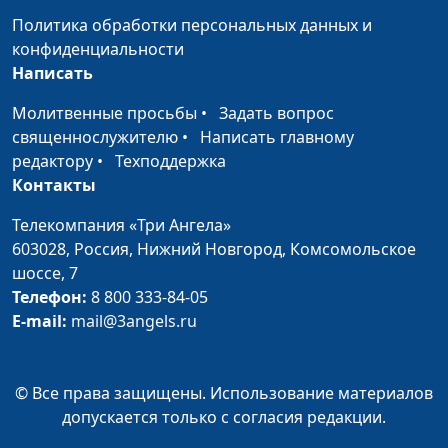
мужчины (часть
Людмила Верлан,
Политика обработки персональных данных и
вторая)
психолог, консультант по
конфиденциальности
семейным отношениям
Написать
Потребности
Александр Сахаров,
#56
Молитвенные просьбы
•
Задать вопрос
мужчины (часть
Людмила Верлан,
священнослужителю
•
Написать главному
первая)
психолог, консультант по
редактору
•
Техподдержка
семейным отношениям
Контакты
Карьера мужчины:
Александр Сахаров,
#55
Телекомпания «Три Ангела»
как не разрушить
Людмила Верлан,
603028,
Россия, Нижний Новгород,
Комсомольское
семью
психолог, консультант по
шоссе, 7
семейным отношениям
Телефон:
8 800 333-84-05
Гармоничная семья:
Александр Сахаров,
#54
E-mail:
mail@3angels.ru
ожидания женщины
Людмила Верлан,
(часть вторая)
психолог, консультант по
семейным отношениям
© Все права защищены. Использование материалов
допускается только с согласия редакции.
Гармоничная семья:
Александр Сахаров,
#53