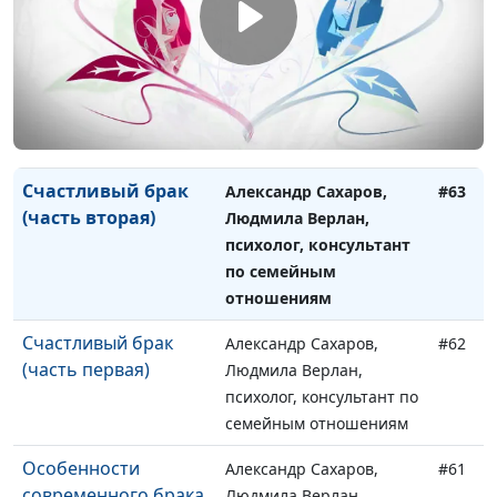
семейным отношениям
Законы счастливых
Александр Сахаров,
#64
отношений
Людмила Верлан,
психолог, консультант по
семейным отношениям
Счастливый брак
Александр Сахаров,
#63
(часть вторая)
Людмила Верлан,
психолог, консультант
по семейным
отношениям
Счастливый брак
Александр Сахаров,
#62
(часть первая)
Людмила Верлан,
психолог, консультант по
семейным отношениям
Особенности
Александр Сахаров,
#61
современного брака
Людмила Верлан,