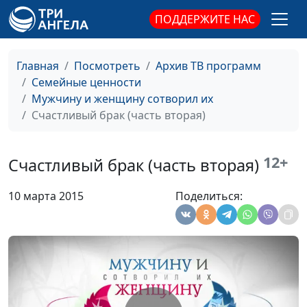
часть)
ПОДДЕРЖИТЕ НАС
Сексуальное
Александр Сахаров,
#68
воспитание детей
Людмила Верлан,
Главная
Посмотреть
Архив ТВ программ
психолог, консультант по
Семейные ценности
семейным отношениям
Мужчину и женщину сотворил их
Секс и христианство
Счастливый брак (часть вторая)
Александр Сахаров,
#67
(часть вторая)
Людмила Верлан,
психолог, консультант по
12+
Счастливый брак (часть вторая)
семейным отношениям
Секс и христианство
Александр Сахаров,
#66
10 марта 2015
Поделиться:
(часть первая)
Людмила Верлан,
психолог, консультант по
семейным отношениям
Синдром
Александр Сахаров,
#65
опустевшего гнезда
Людмила Верлан,
психолог, консультант по