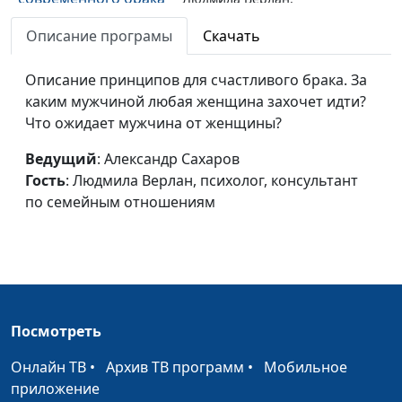
(часть вторая)
психолог, консультант по
Описание програмы
Скачать
семейным отношениям
Особенности
Описание принципов для счастливого брака. За
Александр Сахаров,
#60
современного брака
каким мужчиной любая женщина захочет идти?
Людмила Верлан,
(часть первая)
Что ожидает мужчина от женщины?
психолог, консультант по
семейным отношениям
Ведущий
: Александр Сахаров
Уважение к мужчине
Гость
: Людмила Верлан, психолог, консультант
Александр Сахаров,
#59
(часть вторая)
по семейным отношениям
Людмила Верлан,
психолог, консультант по
семейным отношениям
Уважение к мужчине
Александр Сахаров,
#58
(часть первая)
Людмила Верлан,
психолог, консультант по
Посмотреть
семейным отношениям
Онлайн ТВ
•
Архив ТВ программ
•
Мобильное
Потребности
Александр Сахаров,
#57
приложение