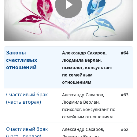
семейным отношениям
Синдром
Александр Сахаров,
#65
опустевшего гнезда
Людмила Верлан,
психолог, консультант по
семейным отношениям
Законы
Александр Сахаров,
#64
счастливых
Людмила Верлан,
отношений
психолог, консультант
по семейным
отношениям
Счастливый брак
Александр Сахаров,
#63
(часть вторая)
Людмила Верлан,
психолог, консультант по
семейным отношениям
Счастливый брак
Александр Сахаров,
#62
(часть первая)
Людмила Верлан,