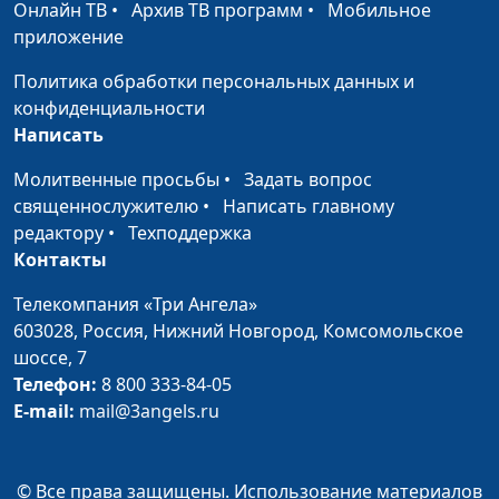
(часть первая)
Людмила Верлан,
Онлайн ТВ
•
Архив ТВ программ
•
Мобильное
психолог, консультант по
приложение
семейным отношениям
Политика обработки персональных данных и
Потребности
Александр Сахаров,
#57
конфиденциальности
мужчины (часть
Людмила Верлан,
Написать
вторая)
психолог, консультант по
Молитвенные просьбы
•
Задать вопрос
семейным отношениям
священнослужителю
•
Написать главному
Потребности
Александр Сахаров,
#56
редактору
•
Техподдержка
мужчины (часть
Людмила Верлан,
Контакты
первая)
психолог, консультант по
Телекомпания «Три Ангела»
семейным отношениям
603028,
Россия, Нижний Новгород,
Комсомольское
Карьера мужчины:
Александр Сахаров,
#55
шоссе, 7
как не разрушить
Людмила Верлан,
Телефон:
8 800 333-84-05
семью
психолог, консультант по
E-mail:
mail@3angels.ru
семейным отношениям
Гармоничная семья:
Александр Сахаров,
#54
© Все права защищены. Использование материалов