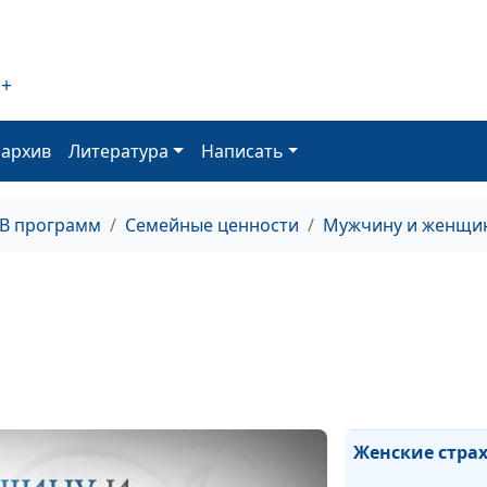
Гнев: за и прот
(часть вторая)
2+
оархив
Литература
Написать
Гнев: за и прот
(часть первая)
ТВ программ
Семейные ценности
Мужчину и женщин
Социальные
стереотипы
Женские стра