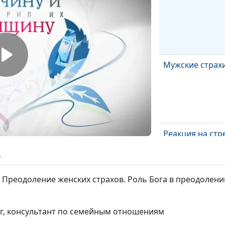
Мужские страх
Реакция на стр
ь
 Преодоление женских страхов. Роль Бога в преодолени
Физиологическ
ог, консультант по семейным отношениям
различия муж