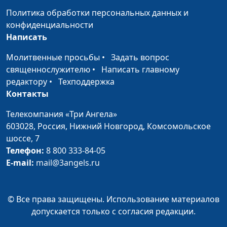
Мужчина и эмоции
Виталий и Елена
#11
Политика обработки персональных данных и
Архиповы
конфиденциальности
Написать
Женщина и вера
Виталий и Елена
#10
Молитвенные просьбы
•
Архиповы
Задать вопрос
священнослужителю
•
Написать главному
Мужчина и вера
Виталий и Елена
#9
редактору
•
Техподдержка
Архиповы
Контакты
Женщина и ее
Виталий и Елена
#8
Телекомпания «Три Ангела»
самооценка
Архиповы
603028,
Россия, Нижний Новгород,
Комсомольское
шоссе, 7
Внешность
Виталий и Елена
#6
Телефон:
8 800 333-84-05
женщины
Архиповы
E-mail:
mail@3angels.ru
Внешность мужчины
Виталий и Елена
#5
Архиповы
© Все права защищены. Использование материалов
Идеальная женщина
Виталий и Елена
#4
допускается только с согласия редакции.
Архиповы