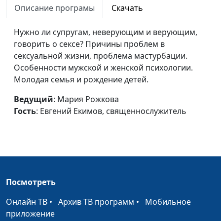
Описание програмы
Скачать
священнослужитель
Правильный выбор
Мария Рожкова, Евгений
#17
Нужно ли супругам, неверующим и верующим,
Екимов,
говорить о сексе? Причины проблем в
священнослужитель
сексуальной жизни, проблема мастурбации.
Особенности мужской и женской психологии.
Истеричная
Виталий и Елена
#16
Молодая семья и рождение детей.
женщина
Архиповы
Ведущий
: Мария Рожкова
Агрессивный
Виталий и Елена
#15
Гость
: Евгений Екимов, священнослужитель
мужчина
Архиповы
Мужеподобная
Виталий и Елена
#14
женщина
Архиповы
Мужчина - трутень
Виталий и Елена
#13
Архиповы
Посмотреть
Женщина и эмоции
Виталий и Елена
#12
Онлайн ТВ
•
Архив ТВ программ
•
Мобильное
Архиповы
приложение