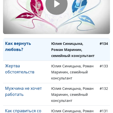
мальчика без отца
Маринин, семейный
консультант
Личностный рост
Юлия Синицына, Роман
#135
мужчины
Маринин, семейный
консультант
Как вернуть
Юлия Синицына,
#134
любовь?
Роман Маринин,
семейный консультант
Жертва
Юлия Синицына, Роман
#133
обстоятельств
Маринин, семейный
консультант
Мужчина не хочет
Юлия Синицына, Роман
#132
работать
Маринин, семейный
консультант
Как справиться со
Юлия Синицына, Роман
#131