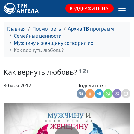
Маринин, семейный
ПОДДЕРЖИТЕ НАС
консультант
Мужчина и стресс
Юлия Синицына, Роман
#140
Главная
Посмотреть
Архив ТВ программ
Маринин, семейный
Семейные ценности
консультант
Мужчину и женщину сотворил их
Как вернуть любовь?
Признаки старения у
Юлия Синицына, Роман
#139
мужчин
Маринин, семейный
консультант
12+
Как вернуть любовь?
Суровый мужчина
Юлия Синицына, Роман
#138
30 мая 2017
Поделиться:
Маринин, семейный
консультант
Мужчина - большой
Юлия Синицына, Роман
#137
ребенок
Маринин, семейный
консультант
Воспитание
Юлия Синицына, Роман
#136