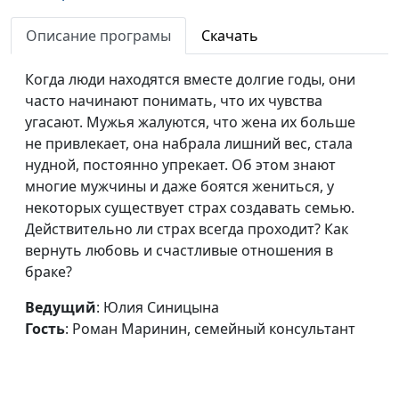
скукой?
Маринин, семейный
Описание програмы
Скачать
консультант
Чего боятся
Юлия Синицына, Роман
#130
Когда люди находятся вместе долгие годы, они
мужчины?
Маринин, семейный
часто начинают понимать, что их чувства
консультант
угасают. Мужья жалуются, что жена их больше
не привлекает, она набрала лишний вес, стала
Роль отца в
Юлия Синицына, Роман
#129
нудной, постоянно упрекает. Об этом знают
воспитании
Маринин, семейный
многие мужчины и даже боятся жениться, у
консультант
некоторых существует страх создавать семью.
Действительно ли страх всегда проходит? Как
Компьютерные игры
Юлия Синицына, Роман
#128
вернуть любовь и счастливые отношения в
Маринин, семейный
браке?
консультант
Ведущий
: Юлия Синицына
Возрастной кризис -
Юлия Синицына, Роман
#127
Гость
: Роман Маринин, семейный консультант
удобное
Маринин, семейный
самооправдание?
консультант
Цель достигнута.
Юлия Синицына, Роман
#126