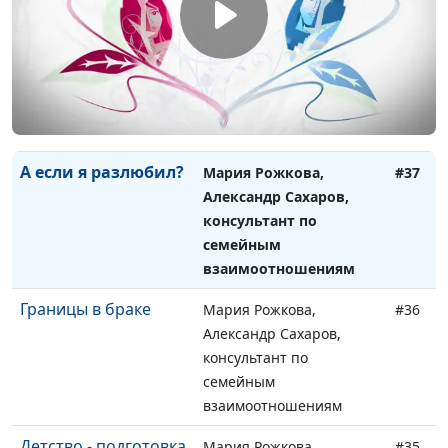
Поздний брак
Мария Рожкова,
#38
Александр Сахаров,
консультант по
семейным
взаимоотношениям
А если я разлюбил?
Мария Рожкова,
#37
Александр Сахаров,
консультант по
семейным
взаимоотношениям
Границы в браке
Мария Рожкова,
#36
Александр Сахаров,
консультант по
семейным
взаимоотношениям
Детство - подготовка
Мария Рожкова,
#35