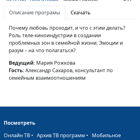
к браку
Александр Сахаров,
Описание програмы
Скачать
консультант по
семейным
Почему любовь проходит, и что с этим делать?
взаимоотношениям
Роль теле-киноиндустрии в создании
Счастливый брак
проблемных зон в семейной жизни. Эмоции и
Мария Рожкова,
#34
разум – на что полагаться?
Александр Сахаров,
консультант по
Ведущий
: Мария Рожкова
семейным
Гость
: Александр Сахаров, консультант по
взаимоотношениям
семейным взаимоотношениям
Молодожены и
Мария Рожкова,
#33
родители
Александр Сахаров,
консультант по
семейным
взаимоотношениям
Посмотреть
Типичные ошибки
Мария Рожкова,
#32
Онлайн ТВ
супругов
•
Архив ТВ программ
•
Мобильное
Александр Сахаров,