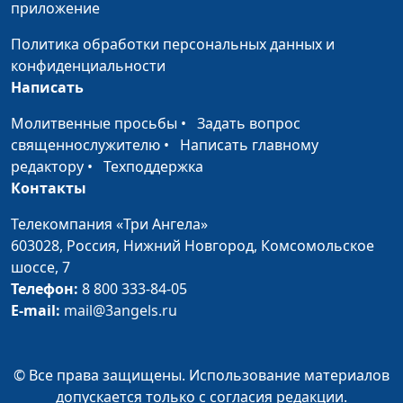
приложение
консультант по
семейным
Политика обработки персональных данных и
взаимоотношениям
конфиденциальности
Написать
Родители и дети:
Мария Рожкова,
#31
друзья или враги?
Александр Сахаров,
Молитвенные просьбы
•
Задать вопрос
консультант по
священнослужителю
•
Написать главному
семейным
редактору
•
Техподдержка
взаимоотношениям
Контакты
Роли в семье
Мария Рожкова,
#30
Телекомпания «Три Ангела»
Александр Сахаров,
603028,
Россия, Нижний Новгород,
Комсомольское
консультант по
шоссе, 7
семейным
Телефон:
8 800 333-84-05
взаимоотношениям
E-mail:
mail@3angels.ru
Измена
Мария Рожкова,
#29
Александр Сахаров,
© Все права защищены. Использование материалов
консультант по
допускается только с согласия редакции.
семейным