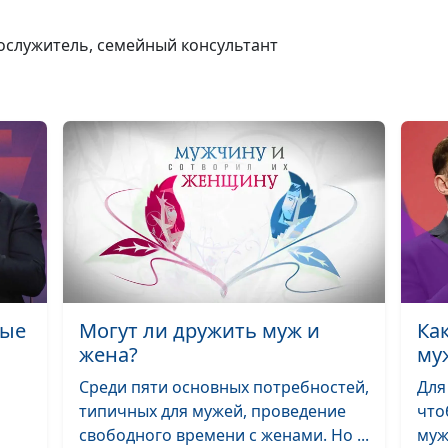
Мое и его
отношение к с
нослужитель, семейный консультант
Мстить или не
мстить близко
человеку?
Лгать нельзя,
говорить прав
ные
Могут ли дружить муж и
Ка
жена?
му
Среди пяти основных потребностей,
Для
типичных для мужей, проведение
что
свободного времени с женами. Но ...
муж