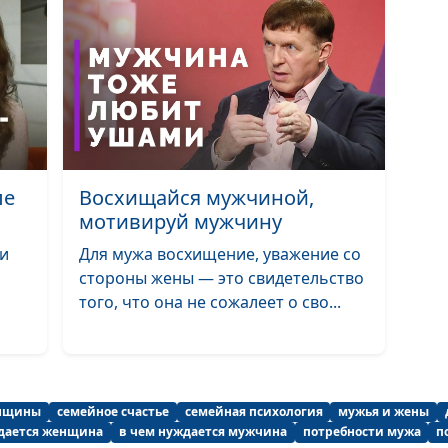
Причины изме
семье
ле
Восхищайся мужчиной,
Что мешает
мотивируй мужчину
семейному сча
ни
Для мужа восхищение, уважение со
стороны жены — это свидетельство
того, что она не сожалеет о сво...
Как укрепить
семью?
енщины
семейное счастье
семейная психология
мужья и жены
дается женщина
в чем нуждается мужчина
потребности мужа
п