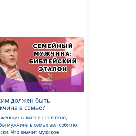
Анна Богатская,
#204
емье
Виталий Киссер,
священнослужитель,
семейный консультант
Юлия Синицына,
#203
му
Василий Половинко,
священнослужитель,
консультант по
семейным
отношениям
Юлия Синицына,
#202
ду
Василий Половинко,
ким должен быть
священнослужитель,
жчина в семье?
консультант по
 женщины жизненно важно,
семейным
бы мужчина в семье вел себя по-
отношениям
ски. Что значит мужское