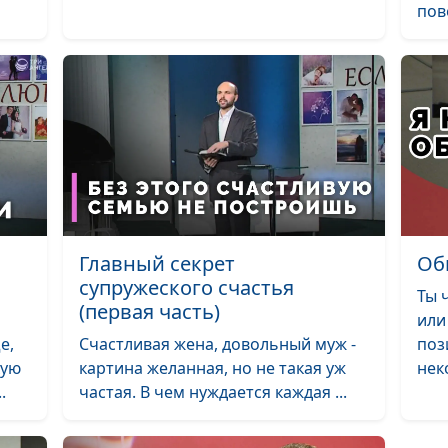
Ложь во благо
пов
Ложь в отноше
Главный секрет
Об
супружеского счастья
Ты 
(первая часть)
или
Измена в семье
е,
Счастливая жена, довольный муж -
поз
реагировать?
кую
картина желанная, но не такая уж
неко
.
частая. В чем нуждается каждая ...