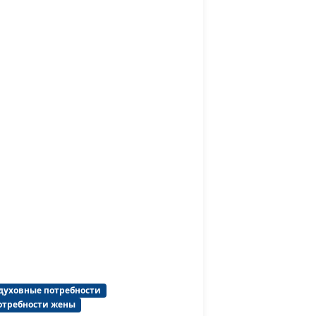
отношениям
ны в
Юлия Синицына,
#198
Василий Половинко,
священнослужитель,
консультант по
семейным
отношениям
Юлия Синицына,
#197
стью?
Василий Половинко,
священнослужитель,
консультант по
семейным
отношениям
Юлия Синицына,
#196
Василий Половинко,
духовные потребности
священнослужитель,
отребности жены
консультант по