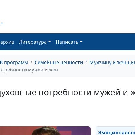
муж и жена?
2+
Потребности
мужчины
оархив
Литература
Написать
ТВ программ
Семейные ценности
Мужчину и женщин
Потребности
отребности мужей и жен
женщины (втор
часть)
уховные потребности мужей и 
Потребности
женщины (пер
часть)
Эмоциональн