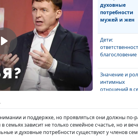
духовные
потребности
мужей и жен
Дети:
ответственност
благословение
Значение и ро
интимных
отношений в с
ь
Функции мужа 
жены в семье
онимании и поддержке, но проявляться они должны по-
 семьях зависит не только семейное счастье, но и вечн
льные и духовные потребности существуют у членов сем