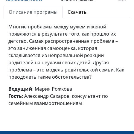
родители
Александр Сахаров,
Описание програмы
Скачать
консультант по
семейным
Многие проблемы между мужем и женой
взаимоотношениям
появляются в результате того, как прошло их
Типичные ошибки
детство. Самая распространенная проблема –
Мария Рожкова,
#32
супругов
это заниженная самооценка, которая
Александр Сахаров,
складывается из неправильной реакции
консультант по
родителей на неудачи своих детей. Другая
семейным
проблема – это модель родительской семьи. Как
взаимоотношениям
преодолеть такие обстоятельства?
Родители и дети:
Мария Рожкова,
#31
друзья или враги?
Ведущий
: Мария Рожкова
Александр Сахаров,
Гость
: Александр Сахаров, консультант по
консультант по
семейным взаимоотношениям
семейным
взаимоотношениям
Роли в семье
Мария Рожкова,
#30
Александр Сахаров,