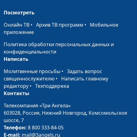
консультант по
семейным
Посмотреть
взаимоотношениям
Онлайн ТВ
•
Архив ТВ программ
•
Мобильное
Измена
Мария Рожкова,
#29
приложение
Александр Сахаров,
Политика обработки персональных данных и
консультант по
конфиденциальности
семейным
Написать
взаимоотношениям
Молитвенные просьбы
•
Задать вопрос
Что угрожает семье
Мария Рожкова,
#28
священнослужителю
•
Написать главному
?
Александр Сахаров,
редактору
•
Техподдержка
консультант по
Контакты
семейным
взаимоотношениям
Телекомпания «Три Ангела»
603028,
Россия, Нижний Новгород,
Комсомольское
Счастливая семья
Мария Рожкова, Евгений
#27
шоссе, 7
Екимов,
Телефон:
8 800 333-84-05
священнослужитель
E-mail:
mail@3angels.ru