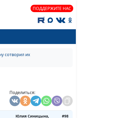
Сергей Комарницкий,
ПОДДЕРЖИТЕ НАС
психофизиолог
ке
Юлия Синицына,
#102
Сергей Комарницкий,
психофизиолог
брак?
Юлия Синицына,
#101
Сергей Комарницкий,
у сотворил их
психофизиолог
Юлия Синицына,
#100
Сергей Комарницкий,
психофизиолог
дых в
Поделиться:
Юлия Синицына,
#99
Сергей Комарницкий,
психофизиолог
Юлия Синицына,
#98