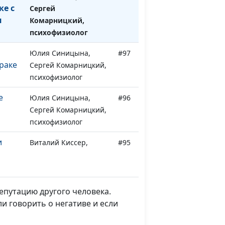
ке с
Сергей
и
Комарницкий,
психофизиолог
Юлия Синицына,
#97
раке
Сергей Комарницкий,
психофизиолог
е
Юлия Синицына,
#96
Сергей Комарницкий,
психофизиолог
и
Виталий Киссер,
#95
Людмила Верлан,
психолог, семейный
консультант
епутацию другого человека.
и
Виталий Киссер,
#94
и говорить о негативе и если
Людмила Верлан,
психолог, семейный