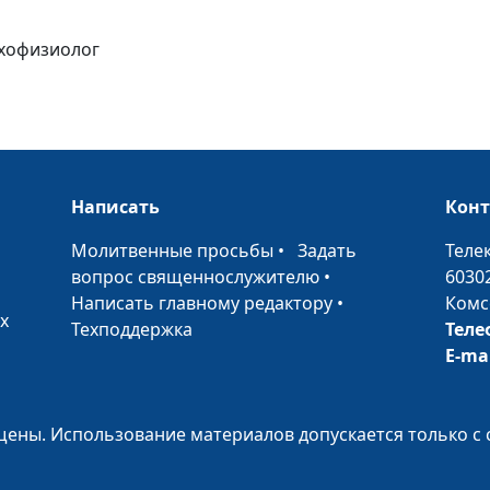
ихофизиолог
Секреты
гармоничных
отношений (вт
часть)
Секреты
Написать
Кон
гармоничных
отношений (пе
•
Молитвенные просьбы
•
Задать
Теле
часть)
вопрос священнослужителю
•
6030
Написать главному редактору
•
Комс
Сексуальное
х
Техподдержка
Теле
воспитание
E-ma
подростков (вт
часть)
ены. Использование материалов допускается только с 
Сексуальное
воспитание