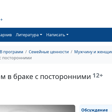
измену?
2+
Верность в бра
оархив
Литература
Написать
Как сохранить 
ТВ программ
Семейные ценности
Мужчину и женщин
 с посторонними
Отношения с
родителями
12+
м в браке с посторонними
Совместный от
семье
Обсуждение