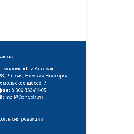
консультант
Виталий Киссер,
#93
Людмила Верлан,
орая
психолог, семейный
консультант
Виталий Киссер,
#92
такты
Людмила Верлан,
рвая
психолог, семейный
компания «Три Ангела»
консультант
28,
Россия, Нижний Новгород,
омольское шоссе, 7
Виталий Киссер,
#91
фон:
8 800 333-84-05
Людмила Верлан,
il:
mail@3angels.ru
орая
психолог, семейный
консультант
согласия редакции.
Виталий Киссер,
#90
Людмила Верлан,