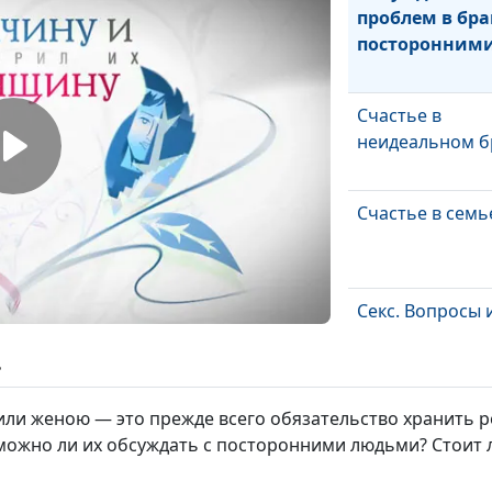
проблем в бра
посторонним
Счастье в
неидеальном б
Счастье в семь
Секс. Вопросы 
ответы (вторая
часть)
ь
или женою — это прежде всего обязательство хранить р
Секс. Вопросы 
 можно ли их обсуждать с посторонними людьми? Стоит л
ответы (первая
часть)