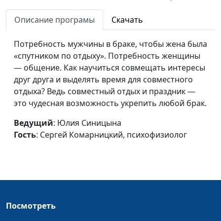
Комарницкий,
Описание програмы
Скачать
психофизиолог
Секс. Вопросы и
Виталий Киссер,
#95
Потребность мужчины в браке, чтобы жена была
ответы (вторая
Людмила Верлан,
«спутником по отдыху». Потребность женщины
часть)
психолог, семейный
— общение. Как научиться совмещать интересы
консультант
друг друга и выделять время для совместного
отдыха? Ведь совместный отдых и праздник —
Секс. Вопросы и
Виталий Киссер,
#94
это чудесная возможность укрепить любой брак.
ответы (первая
Людмила Верлан,
часть)
психолог, семейный
Ведущий
: Юлия Синицына
консультант
Гость
: Сергей Комарницкий, психофизиолог
Секреты
Виталий Киссер,
#93
гармоничных
Людмила Верлан,
отношений (вторая
психолог, семейный
часть)
консультант
Посмотреть
Секреты
Виталий Киссер,
#92
гармоничных
Людмила Верлан,