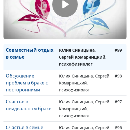
Комарницкий,
психофизиолог
Отношения с
Юлия Синицына, Сергей
#100
родителями
Комарницкий,
психофизиолог
Совместный отдых
Юлия Синицына,
#99
в семье
Сергей Комарницкий,
психофизиолог
Обсуждение
Юлия Синицына, Сергей
#98
проблем в браке с
Комарницкий,
посторонними
психофизиолог
Счастье в
Юлия Синицына, Сергей
#97
неидеальном браке
Комарницкий,
психофизиолог
Счастье в семье
Юлия Синицына, Сергей
#96