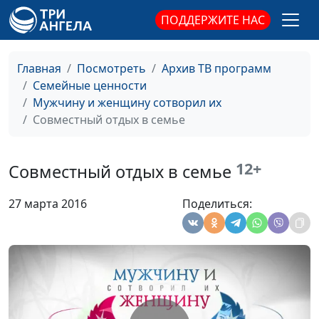
человека (вторая
Комарницкий,
ПОДДЕРЖИТЕ НАС
часть)
психофизиолог
Прощение близкого
Юлия Синицына, Сергей
#105
Главная
Посмотреть
Архив ТВ программ
человека (первая
Комарницкий,
Семейные ценности
часть)
психофизиолог
Мужчину и женщину сотворил их
Совместный отдых в семье
Основа любви
Юлия Синицына, Сергей
#104
Комарницкий,
психофизиолог
12+
Совместный отдых в семье
Как предотвратить
Юлия Синицына, Сергей
#103
27 марта 2016
Поделиться:
измену?
Комарницкий,
психофизиолог
Верность в браке
Юлия Синицына, Сергей
#102
Комарницкий,
психофизиолог
Как сохранить брак?
Юлия Синицына, Сергей
#101