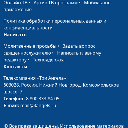
Онлайн ТВ
•
Архив ТВ программ
•
Мобильное
отношений (первая
психолог, семейный
приложение
часть)
консультант
Политика обработки персональных данных и
Сексуальное
Виталий Киссер,
#91
конфиденциальности
воспитание
Людмила Верлан,
Написать
подростков (вторая
психолог, семейный
часть)
консультант
Молитвенные просьбы
•
Задать вопрос
священнослужителю
•
Написать главному
Сексуальное
Виталий Киссер,
#90
редактору
•
Техподдержка
воспитание
Людмила Верлан,
Контакты
подростков (первая
психолог, семейный
часть)
консультант
Телекомпания «Три Ангела»
603028,
Россия, Нижний Новгород,
Комсомольское
Сексуальное
Виталий Киссер,
#89
шоссе, 7
воспитание детей
Людмила Верлан,
Телефон:
8 800 333-84-05
психолог, семейный
E-mail:
mail@3angels.ru
консультант
Интимные
Виталий Киссер,
#88
© Все права защищены. Использование материалов
отношения -
Людмила Верлан,