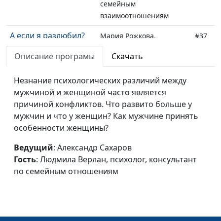
семейным
взаимоотношениям
А если я разлюбил?
Мария Рожкова,
#37
Александр Сахаров,
Описание програмы
Скачать
консультант по
семейным
Незнание психологических различий между
взаимоотношениям
мужчиной и женщиной часто является
Границы в браке
причиной конфликтов. Что развито больше у
Мария Рожкова,
#36
мужчин и что у женщин? Как мужчине принять
Александр Сахаров,
особенности женщины?
консультант по
семейным
Ведущий
: Александр Сахаров
взаимоотношениям
Гость
: Людмила Верлан, психолог, консультант
Детство - подготовка
по семейным отношениям
Мария Рожкова,
#35
к браку
Александр Сахаров,
консультант по
семейным
взаимоотношениям