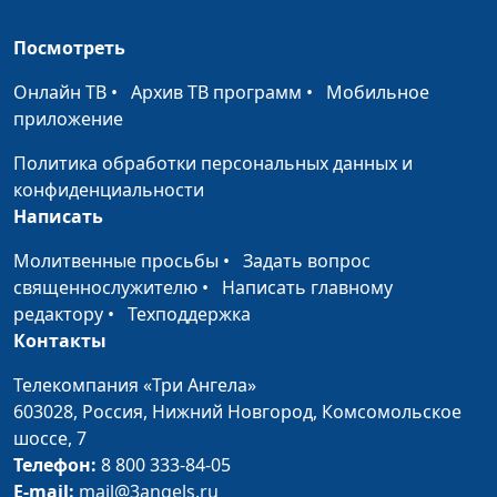
Счастливый брак
Мария Рожкова,
#34
Посмотреть
Александр Сахаров,
Онлайн ТВ
•
Архив ТВ программ
•
Мобильное
консультант по
приложение
семейным
взаимоотношениям
Политика обработки персональных данных и
конфиденциальности
Молодожены и
Мария Рожкова,
#33
Написать
родители
Александр Сахаров,
консультант по
Молитвенные просьбы
•
Задать вопрос
семейным
священнослужителю
•
Написать главному
взаимоотношениям
редактору
•
Техподдержка
Контакты
Типичные ошибки
Мария Рожкова,
#32
супругов
Александр Сахаров,
Телекомпания «Три Ангела»
консультант по
603028,
Россия, Нижний Новгород,
Комсомольское
семейным
шоссе, 7
взаимоотношениям
Телефон:
8 800 333-84-05
E-mail:
mail@3angels.ru
Родители и дети:
Мария Рожкова,
#31