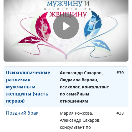
Физиологические
Александр Сахаров,
#41
различия мужчины и
Людмила Верлан,
женщины
психолог, консультант по
семейным отношениям
Психологические
Александр Сахаров,
#40
различия мужчины и
Людмила Верлан,
женщины (часть
психолог, консультант по
вторая)
семейным отношениям
Психологические
Александр Сахаров,
#39
различия
Людмила Верлан,
мужчины и
психолог, консультант
женщины (часть
по семейным
первая)
отношениям
Поздний брак
Мария Рожкова,
#38
Александр Сахаров,
консультант по