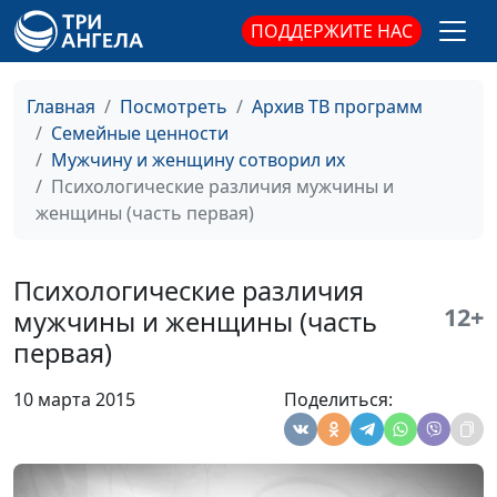
Социальные
Александр Сахаров,
#45
ПОДДЕРЖИТЕ НАС
стереотипы
Людмила Верлан,
психолог, консультант по
семейным отношениям
Главная
Посмотреть
Архив ТВ программ
Семейные ценности
Женские страхи
Александр Сахаров,
#44
Мужчину и женщину сотворил их
Людмила Верлан,
Психологические различия мужчины и
психолог, консультант по
женщины (часть первая)
семейным отношениям
Мужские страхи
Александр Сахаров,
#43
Психологические различия
Людмила Верлан,
12+
мужчины и женщины (часть
психолог, консультант по
первая)
семейным отношениям
Реакция на стресс
Александр Сахаров,
#42
10 марта 2015
Поделиться:
Людмила Верлан,
психолог, консультант по
семейным отношениям