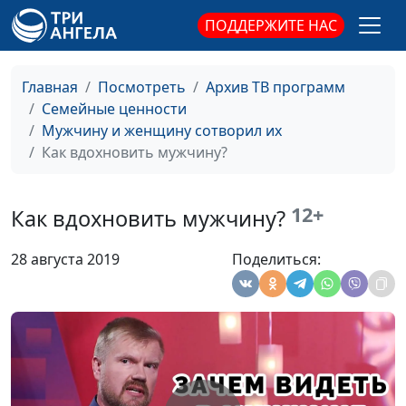
консультант по
ПОДДЕРЖИТЕ НАС
семейным отношениям
Какие женщины
Юлия Синицына,
#193
нравятся мужчинам?
Главная
Посмотреть
Архив ТВ программ
Василий Половинко,
Семейные ценности
священнослужитель,
Мужчину и женщину сотворил их
консультант по
Как вдохновить мужчину?
семейным отношениям
Как познакомиться в
Юлия Синицына,
#192
интернете и не
12+
Василий Половинко,
Как вдохновить мужчину?
разочароваться
священнослужитель,
консультант по
28 августа 2019
Поделиться:
семейным отношениям
9 советов для
Юлия Синицына,
#191
счастливой семьи
Василий Половинко,
священнослужитель,
консультант по
семейным отношениям