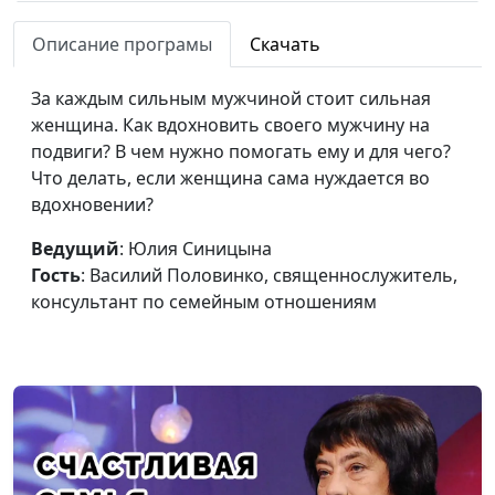
Есть ли дружба
Юлия Синицына,
#187
Описание програмы
Скачать
между мужчиной и
Василий Половинко,
женщиной?
священнослужитель,
За каждым сильным мужчиной стоит сильная
консультант по
женщина. Как вдохновить своего мужчину на
семейным отношениям
подвиги? В чем нужно помогать ему и для чего?
Настоящий глава
Что делать, если женщина сама нуждается во
Юлия Синицына,
#186
семьи - какой он?
вдохновении?
Василий Половинко,
священнослужитель,
Ведущий
: Юлия Синицына
консультант по
Гость
: Василий Половинко, священнослужитель,
семейным отношениям
консультант по семейным отношениям
Истинная
Роман Маринин, Ольга
#185
женственность
Лебедева, клинический
психолог
Правила умной
Роман Маринин, Ольга
#184
жены
Лебедева, клинический
психолог