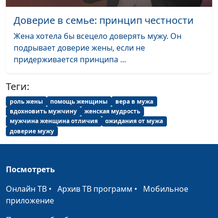
психолог, консультант по
семейным отношениям
Доверие в семье: принцип честности
Как поддерживать в
Александр Сахаров,
#168
Жена хотела бы всецело доверять мужу. Он
отношениях
Людмила Верлан,
подрывает доверие жены, если не
романтику?
психолог, консультант по
придерживается принципа ...
семейным отношениям
Теги:
Как создать
Александр Сахаров,
#167
интимность в
Людмила Верлан,
роль жены
помощь женщины
вера в мужа
отношениях?
психолог, консультант по
вдохновить мужчину
женская мудрость
мужчина женщина отличия
ожидания от мужа
семейным отношениям
доверие мужу
Смотреть порно -
Александр Сахаров,
#166
плохо?
Людмила Верлан,
психолог, консультант по
Посмотреть
семейным отношениям
Онлайн ТВ
•
Архив ТВ программ
•
Мобильное
Как противостоять
Александр Сахаров,
#165
приложение
семейному
Людмила Верлан,