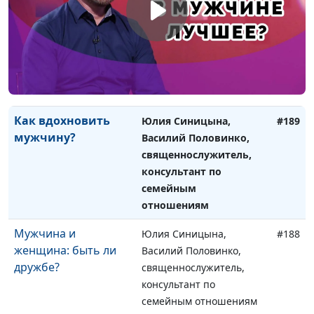
Как создать
Юлия Синицына,
#190
счастливую семью?
Василий Половинко,
священнослужитель,
консультант по
семейным отношениям
Как вдохновить
Юлия Синицына,
#189
мужчину?
Василий Половинко,
священнослужитель,
консультант по
семейным
отношениям
Мужчина и
Юлия Синицына,
#188
женщина: быть ли
Василий Половинко,
дружбе?
священнослужитель,
консультант по
семейным отношениям