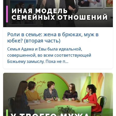
Конфликты в семье
Роман Маринин, Ольга
#178
(вторая часть)
Лебедева, клинический
психолог
Конфликты в семье
Роман Маринин, Ольга
#177
Роли в семье: жена в брюках, муж в
(первая часть)
Лебедева, клинический
юбке? (вторая часть)
психолог
Семья Адама и Евы была идеальной,
Золотая пора брака
Роман Маринин, Ольга
#176
совершенной, во всем соответствующей
Лебедева, клинический
Божьему замыслу. Пока не п...
психолог
Опустевшее гнездо:
Роман Маринин, Ольга
#175
когда дети выросли
Лебедева, клинический
психолог
Самый
Роман Маринин, Ольга
#174
благополучный
Лебедева, клинический
период брака:
психолог