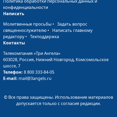
насилию?
Политика обработки персональных данных и
психолог, консультант по
конфиденциальности
семейным отношениям
Написать
Сексуальная жизнь
Александр Сахаров,
#164
Молитвенные просьбы
•
Задать вопрос
после пятидесяти
Людмила Верлан,
священнослужителю
•
Написать главному
психолог, консультант по
редактору
•
Техподдержка
семейным отношениям
Контакты
Женский климакс
Александр Сахаров,
#163
Телекомпания «Три Ангела»
Людмила Верлан,
603028,
Россия, Нижний Новгород,
Комсомольское
психолог, консультант по
шоссе, 7
семейным отношениям
Телефон:
8 800 333-84-05
Мужской климакс
Александр Сахаров,
#162
E-mail:
mail@3angels.ru
Людмила Верлан,
психолог, консультант по
семейным отношениям
© Все права защищены. Использование материалов
допускается только с согласия редакции.
Нетрадиционная
Александр Сахаров,
#161
ориентация:
Людмила Верлан,