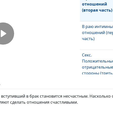
отношений
(вторая часть)
В раю интимны
отношений (пе
часть)
Секс.
Положительны
отрицательны
стороны (треть
часть)
ь
Секс.
Положительны
 вступивший в брак становится несчастным. Насколько 
отрицательны
оляют сделать отношения счастливыми.
стороны (втора