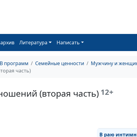
привычка (тре
часть)
Любовь или
привычка (вто
оархив
Литература
Написать
часть)
ТВ программ
Семейные ценности
Мужчину и женщин
Любовь или
торая часть)
привычка (пер
часть)
12+
ношений (вторая часть)
В раю интимны
отношений (тр
часть)
В раю интим