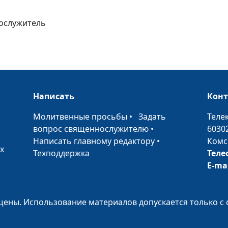
нослужитель
Мужчина и эм
Женщина и вер
Мужчина и вер
Написать
Кон
•
Молитвенные просьбы
•
Задать
Теле
Женщина и ее
вопрос священнослужителю
•
6030
самооценка
Написать главному редактору
•
Комс
х
Техподдержка
Теле
Внешность
E-ma
женщины
Внешность
мужчины
ены. Использование материалов допускается только с 
Идеальная же