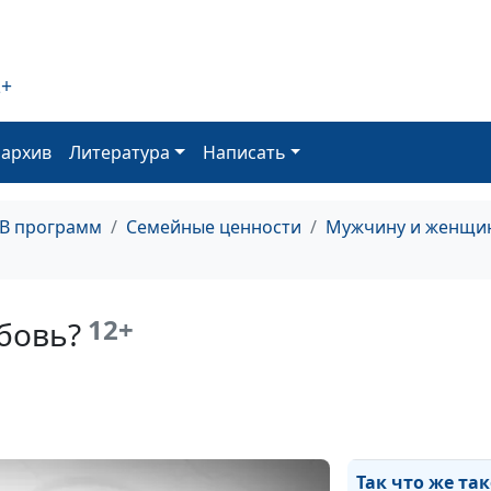
ответственнос
2+
Суженный ряж
оархив
Литература
Написать
Брак и секс
ТВ программ
Семейные ценности
Мужчину и женщин
Такие разные
12+
юбовь?
Брак - это ошиб
Так что же та