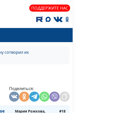
ть
Евгений Екимов,
ПОДДЕРЖИТЕ НАС
священнослужитель
еный
Мария Рожкова,
#22
Евгений Екимов,
священнослужитель
Мария Рожкова,
#21
Евгений Екимов,
у сотворил их
священнослужитель
Мария Рожкова,
#20
Евгений Екимов,
священнослужитель
ка?
Поделиться:
Мария Рожкова,
#19
Евгений Екимов,
священнослужитель
кое
Мария Рожкова,
#18