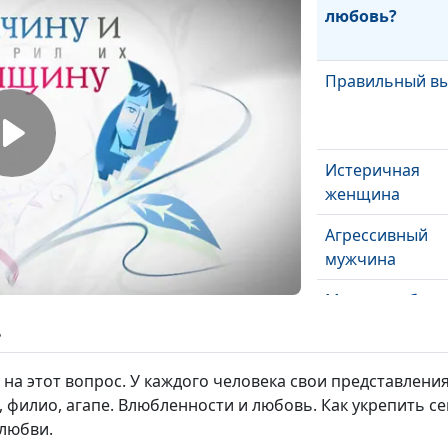
любовь?
Правильный в
Истеричная
женщина
Агрессивный
мужчина
Мужеподобная
женщина
ь
Мужчина - тру
на этот вопрос. У каждого человека свои представлени
е, филио, агапе. Влюбленности и любовь. Как укрепить 
 любви.
Женщина и эм