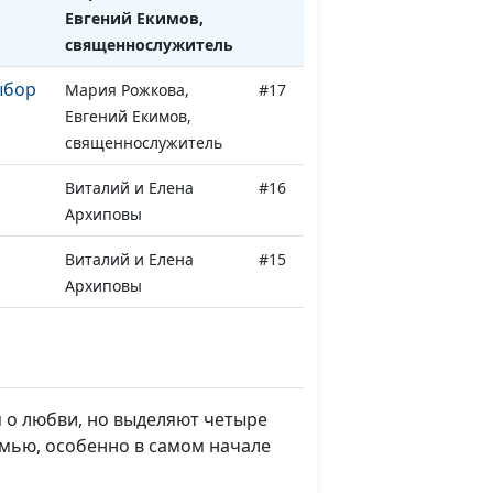
Евгений Екимов,
священнослужитель
ыбор
Мария Рожкова,
#17
Евгений Екимов,
священнослужитель
Виталий и Елена
#16
Архиповы
Виталий и Елена
#15
Архиповы
Виталий и Елена
#14
Архиповы
тень
Виталий и Елена
#13
я о любви, но выделяют четыре
Архиповы
семью, особенно в самом начале
оции
Виталий и Елена
#12