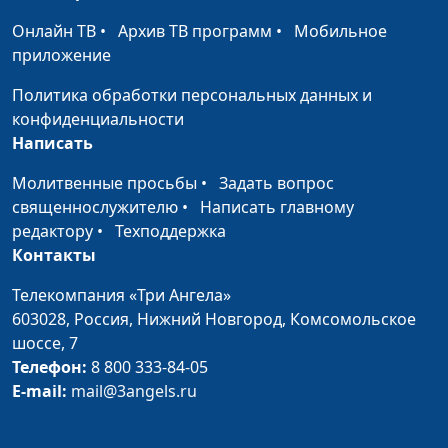
Виталий Киссер,
#70
Положительные и
Людмила Верлан,
Онлайн ТВ
•
Архив ТВ программ
•
Мобильное
отрицательные
психолог, семейный
приложение
стороны (вторая
консультант
Политика обработки персональных данных и
часть)
конфиденциальности
Секс.
Виталий Киссер,
#69
Написать
Положительные и
Людмила Верлан,
Молитвенные просьбы
•
Задать вопрос
отрицательные
психолог, семейный
священнослужителю
•
Написать главному
стороны (первая
консультант
редактору
•
Техподдержка
часть)
Контакты
Сексуальное
Александр Сахаров,
#68
Телекомпания «Три Ангела»
воспитание детей
Людмила Верлан,
603028,
Россия, Нижний Новгород,
Комсомольское
психолог, консультант по
шоссе, 7
семейным отношениям
Телефон:
8 800 333-84-05
Секс и христианство
Александр Сахаров,
#67
E-mail:
mail@3angels.ru
(часть вторая)
Людмила Верлан,
психолог, консультант по