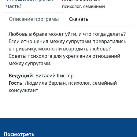
часть)
психолог, семейный
консультант
Описание програмы
Скачать
В раю интимных
Виталий Киссер,
#73
отношений (вторая
Любовь в браке может уйти, и что тогда делать?
Людмила Верлан,
часть)
Если отношения между супругами превратились
психолог, семейный
в привычку, можно ли возродить любовь?
консультант
Советы психолога для укрепления отношений
В раю интимных
Виталий Киссер,
#72
между супругами.
отношений (первая
Людмила Верлан,
часть)
Ведущий
: Виталий Киссер
психолог, семейный
Гость
: Людмила Верлан, психолог, семейный
консультант
консультант
Секс.
Виталий Киссер,
#71
Положительные и
Людмила Верлан,
отрицательные
психолог, семейный
стороны (третья
консультант
часть)
Посмотреть
Секс.