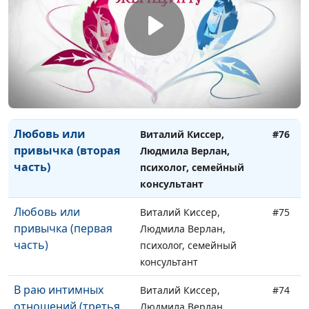
часть)
психолог, семейный
консультант
Любовь или
Виталий Киссер,
#77
привычка (третья
Людмила Верлан,
часть)
психолог, семейный
консультант
Любовь или
Виталий Киссер,
#76
привычка (вторая
Людмила Верлан,
часть)
психолог, семейный
консультант
Любовь или
Виталий Киссер,
#75
привычка (первая
Людмила Верлан,
часть)
психолог, семейный
консультант
В раю интимных
Виталий Киссер,
#74
отношений (третья
Людмила Верлан,