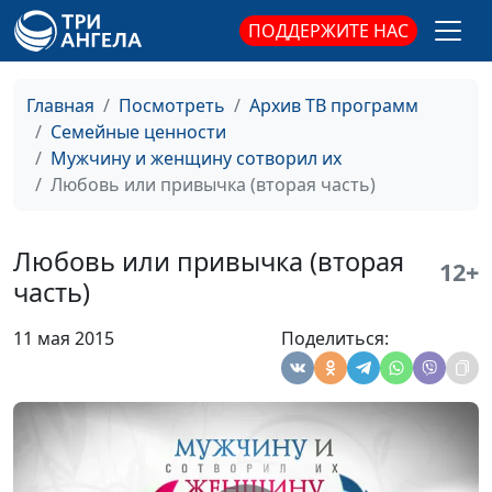
психолог, семейный
ПОДДЕРЖИТЕ НАС
консультант
Фазы полового
Виталий Киссер,
#81
Главная
Посмотреть
Архив ТВ программ
цикла (вторая часть)
Людмила Верлан,
Семейные ценности
психолог, семейный
Мужчину и женщину сотворил их
консультант
Любовь или привычка (вторая часть)
Фазы полового
Виталий Киссер,
#80
цикла (первая часть)
Людмила Верлан,
Любовь или привычка (вторая
психолог, семейный
12+
часть)
консультант
Как укрепить
Виталий Киссер,
#79
11 мая 2015
Поделиться:
любовь (вторая
Людмила Верлан,
часть)
психолог, семейный
консультант
Как укрепить
Виталий Киссер,
#78
любовь (первая
Людмила Верлан,