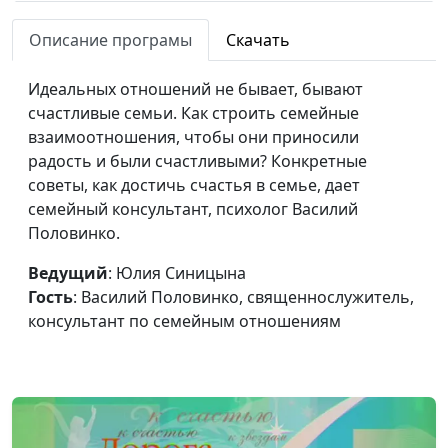
Как вдохновить
Юлия Синицына,
#189
Описание програмы
Скачать
мужчину?
Василий Половинко,
священнослужитель,
Идеальных отношений не бывает, бывают
консультант по
счастливые семьи. Как строить семейные
семейным отношениям
взаимоотношения, чтобы они приносили
Мужчина и
радость и были счастливыми? Конкретные
Юлия Синицына,
#188
женщина: быть ли
советы, как достичь счастья в семье, дает
Василий Половинко,
дружбе?
семейный консультант, психолог Василий
священнослужитель,
Половинко.
консультант по
семейным отношениям
Ведущий
: Юлия Синицына
Есть ли дружба
Гость
: Василий Половинко, священнослужитель,
Юлия Синицына,
#187
между мужчиной и
консультант по семейным отношениям
Василий Половинко,
женщиной?
священнослужитель,
консультант по
семейным отношениям
Настоящий глава
Юлия Синицына,
#186