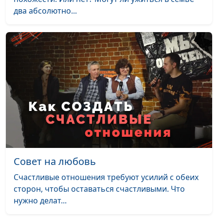
Греховные
Александр Сахаров,
#159
два абсолютно...
сексуальные
Людмила Верлан,
отношения: как
психолог, консультант по
восстановиться?
семейным отношениям
Влияние
Александр Сахаров,
#158
психологической
Людмила Верлан,
травмы на
психолог, консультант по
сексуальную жизнь
семейным отношениям
Как комплексы
Александр Сахаров,
#157
мешают
Людмила Верлан,
сексуальной жизни?
психолог, консультант по
(вторая часть)
семейным отношениям
Совет на любовь
Как комплексы
Александр Сахаров,
#156
Счастливые отношения требуют усилий с обеих
мешают
Людмила Верлан,
сторон, чтобы оставаться счастливыми. Что
сексуальной жизни?
психолог, консультант по
нужно делат...
(первая часть)
семейным отношениям