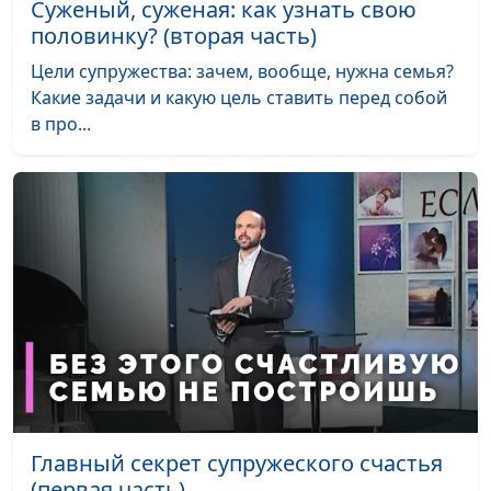
Как создать
Александр Сахаров,
#167
Суженый, суженая: как узнать свою
интимность в
Людмила Верлан,
половинку? (вторая часть)
отношениях?
психолог, консультант по
Цели супружества: зачем, вообще, нужна семья?
семейным отношениям
Какие задачи и какую цель ставить перед собой
в про...
Смотреть порно -
Александр Сахаров,
#166
плохо?
Людмила Верлан,
психолог, консультант по
семейным отношениям
Как противостоять
Александр Сахаров,
#165
семейному
Людмила Верлан,
насилию?
психолог, консультант по
семейным отношениям
Сексуальная жизнь
Александр Сахаров,
#164
после пятидесяти
Людмила Верлан,
психолог, консультант по
семейным отношениям
Главный секрет супружеского счастья
(первая часть)