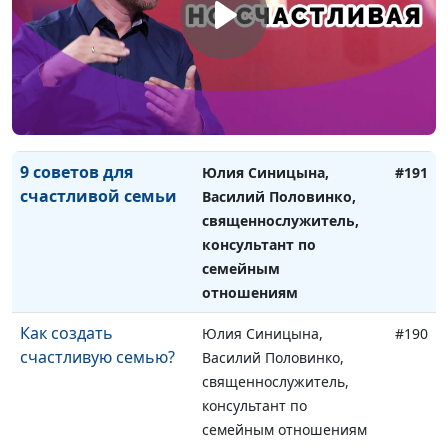
Как познакомиться в
Юлия Синицына,
#192
интернете и не
Василий Половинко,
разочароваться
священнослужитель,
консультант по
семейным отношениям
9 советов для
Юлия Синицына,
#191
счастливой семьи
Василий Половинко,
священнослужитель,
консультант по
семейным
отношениям
Как создать
Юлия Синицына,
#190
счастливую семью?
Василий Половинко,
священнослужитель,
консультант по
семейным отношениям