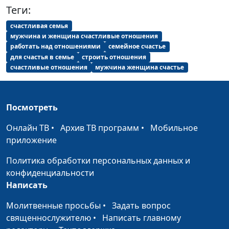
Сексуальная
Теги:
Александр Сахаров,
#155
дисгармония
Людмила Верлан,
счастливая семья
психолог, консультант по
мужчина и женщина счастливые отношения
семейным отношениям
работать над отношениями
семейное счастье
для счастья в семье
строить отношения
Мужская
Александр Сахаров,
#154
счастливые отношения
мужчина женщина счастье
сексуальность
Людмила Верлан,
психолог, консультант по
семейным отношениям
Посмотреть
Женская
Александр Сахаров,
#153
Онлайн ТВ
•
Архив ТВ программ
•
Мобильное
сексуальность
Людмила Верлан,
приложение
психолог, консультант по
Политика обработки персональных данных и
семейным отношениям
конфиденциальности
Как лучше провести
Александр Сахаров,
#152
Написать
медовый месяц?
Людмила Верлан,
Молитвенные просьбы
•
Задать вопрос
психолог, консультант по
священнослужителю
•
Написать главному
семейным отношениям