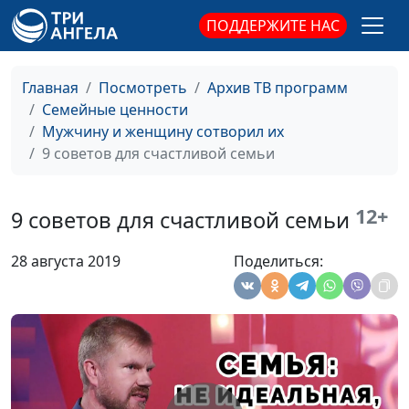
консультант по
ПОДДЕРЖИТЕ НАС
семейным отношениям
Противоположности
Юлия Синицына,
#195
притягиваются?
Главная
Посмотреть
Архив ТВ программ
Василий Половинко,
Семейные ценности
священнослужитель,
Мужчину и женщину сотворил их
консультант по
9 советов для счастливой семьи
семейным отношениям
Начало отношений:
Юлия Синицына,
#194
что должна знать
12+
Василий Половинко,
9 советов для счастливой семьи
девушка?
священнослужитель,
консультант по
28 августа 2019
Поделиться:
семейным отношениям
Какие женщины
Юлия Синицына,
#193
нравятся мужчинам?
Василий Половинко,
священнослужитель,
консультант по
семейным отношениям