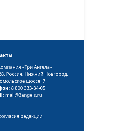
Юлия Синицына,
#104
Сергей Комарницкий,
психофизиолог
тить
Юлия Синицына,
#103
Сергей Комарницкий,
психофизиолог
такты
ке
Юлия Синицына,
#102
Сергей Комарницкий,
компания «Три Ангела»
психофизиолог
28,
Россия, Нижний Новгород,
омольское шоссе, 7
брак?
Юлия Синицына,
#101
фон:
8 800 333-84-05
Сергей Комарницкий,
il:
mail@3angels.ru
психофизиолог
Юлия Синицына,
#100
Сергей Комарницкий,
согласия редакции.
психофизиолог