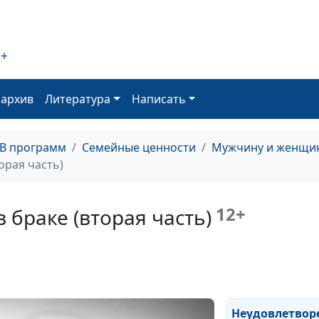
2+
Мужчина и
женщина: реак
на стресс
оархив
Литература
Написать
Самоощущени
женщин
ТВ программ
Семейные ценности
Мужчину и женщин
орая часть)
Внутренний ми
мужчины
12+
 браке (вторая часть)
Одиночество
Неудовлетвор