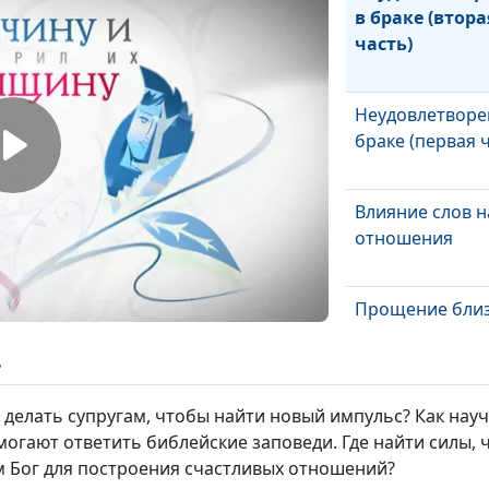
в браке (втора
часть)
Неудовлетворе
браке (первая 
Влияние слов н
отношения
Прощение близ
человека (втор
часть)
ь
Прощение близ
 делать супругам, чтобы найти новый импульс? Как нау
человека (перв
могают ответить библейские заповеди. Где найти силы,
часть)
м Бог для построения счастливых отношений?