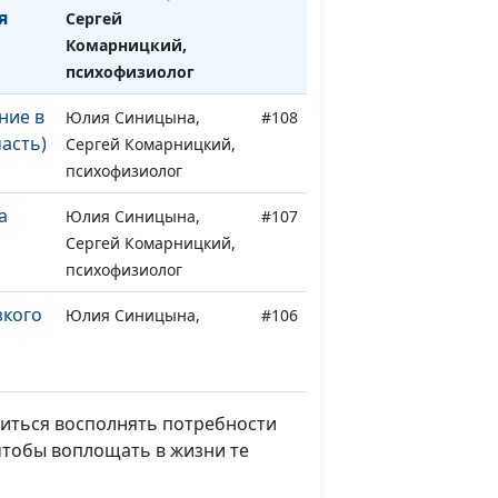
я
Сергей
Комарницкий,
психофизиолог
ние в
Юлия Синицына,
#108
часть)
Сергей Комарницкий,
психофизиолог
а
Юлия Синицына,
#107
Сергей Комарницкий,
психофизиолог
кого
Юлия Синицына,
#106
ая
Сергей Комарницкий,
психофизиолог
кого
Юлия Синицына,
#105
читься восполнять потребности
ая
Сергей Комарницкий,
 чтобы воплощать в жизни те
психофизиолог