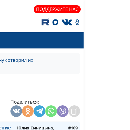
Алена Левченко,
ПОДДЕРЖИТЕ НАС
психолог
Александр Сахаров,
#113
ция
Алена Левченко,
психолог
е
Александр Сахаров,
#112
Алена Левченко,
у сотворил их
психолог
р
Александр Сахаров,
#111
Алена Левченко,
психолог
Поделиться:
Юлия Синицына,
#110
Сергей Комарницкий,
психофизиолог
ение
Юлия Синицына,
#109