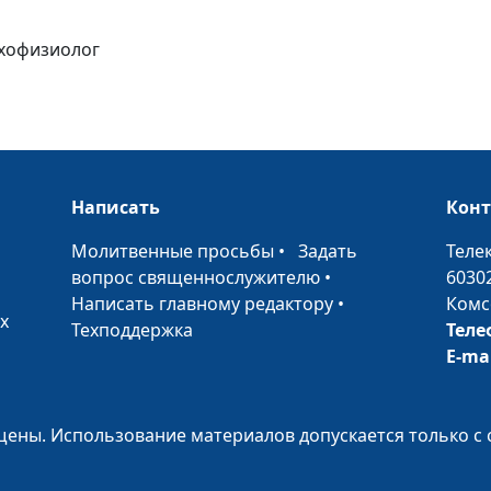
Основа любви
ихофизиолог
Как предотвра
измену?
Написать
Кон
Верность в бра
•
Молитвенные просьбы
•
Задать
Теле
вопрос священнослужителю
•
6030
Написать главному редактору
•
Комс
Как сохранить 
х
Техподдержка
Теле
E-ma
Отношения с
родителями
ены. Использование материалов допускается только с 