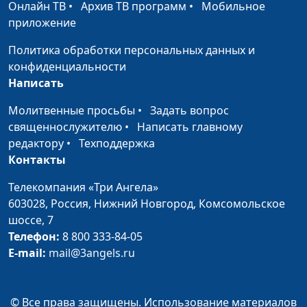
Онлайн ТВ
•
Архив ТВ программ
•
Мобильное
Комарницкий,
приложение
психофизиолог
Политика обработки персональных данных и
Как сохранить брак?
Юлия Синицына, Сергей
#101
конфиденциальности
Комарницкий,
Написать
психофизиолог
Молитвенные просьбы
•
Задать вопрос
Отношения с
Юлия Синицына, Сергей
#100
священнослужителю
•
Написать главному
родителями
Комарницкий,
редактору
•
Техподдержка
психофизиолог
Контакты
Совместный отдых в
Юлия Синицына, Сергей
#99
Телекомпания «Три Ангела»
семье
Комарницкий,
603028,
Россия, Нижний Новгород,
Комсомольское
психофизиолог
шоссе, 7
Обсуждение
Телефон:
8 800 333-84-05
Юлия Синицына, Сергей
#98
проблем в браке с
E-mail:
mail@3angels.ru
Комарницкий,
посторонними
психофизиолог
Счастье в
Юлия Синицына, Сергей
#97
© Все права защищены. Использование материалов