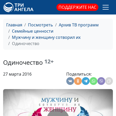
(первая часть)
психолог
ПОДДЕРЖИТЕ НАС
Мужчина и
Александр Сахаров,
#116
женщина: как
Алена Левченко,
Главная
Посмотреть
Архив ТВ программ
понимать друг
психолог
Семейные ценности
друга?
Мужчину и женщину сотворил их
Одиночество
Как понять
Александр Сахаров,
#115
женщину?
Алена Левченко,
психолог
12+
Одиночество
Разная мотивация
Александр Сахаров,
#114
27 марта 2016
Поделиться:
Алена Левченко,
психолог
Мужчина и
Александр Сахаров,
#113
женщина: реакция
Алена Левченко,
на стресс
психолог
Самоощущение
Александр Сахаров,
#112