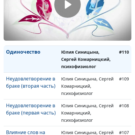
женщин
Алена Левченко,
психолог
Внутренний мир
Александр Сахаров,
#111
мужчины
Алена Левченко,
психолог
Одиночество
Юлия Синицына,
#110
Сергей Комарницкий,
психофизиолог
Неудовлетворение в
Юлия Синицына, Сергей
#109
браке (вторая часть)
Комарницкий,
психофизиолог
Неудовлетворение в
Юлия Синицына, Сергей
#108
браке (первая часть)
Комарницкий,
психофизиолог
Влияние слов на
Юлия Синицына, Сергей
#107