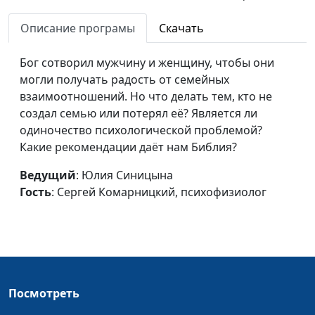
отношения
Комарницкий,
Описание програмы
Скачать
психофизиолог
Прощение близкого
Юлия Синицына, Сергей
#106
Бог сотворил мужчину и женщину, чтобы они
человека (вторая
Комарницкий,
могли получать радость от семейных
часть)
психофизиолог
взаимоотношений. Но что делать тем, кто не
создал семью или потерял её? Является ли
Прощение близкого
Юлия Синицына, Сергей
#105
одиночество психологической проблемой?
человека (первая
Комарницкий,
Какие рекомендации даёт нам Библия?
часть)
психофизиолог
Ведущий
: Юлия Синицына
Основа любви
Юлия Синицына, Сергей
#104
Гость
: Сергей Комарницкий, психофизиолог
Комарницкий,
психофизиолог
Как предотвратить
Юлия Синицына, Сергей
#103
измену?
Комарницкий,
психофизиолог
Посмотреть
Верность в браке
Юлия Синицына, Сергей
#102