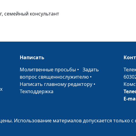
отношения -
кульминация
г, семейный консультант
отношений суп
(вторая часть)
Интимные
отношения -
кульминация
Написать
Кон
отношений суп
(первая часть)
•
Молитвенные просьбы
•
Задать
Теле
вопрос священнослужителю
•
6030
Преодоление
Написать главному редактору
•
Комс
х
импотенции (в
Техподдержка
Теле
часть)
E-ma
Преодоление
ены. Использование материалов допускается только с 
импотенции (п
часть)