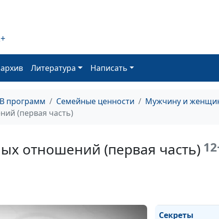
Счастье в семь
2+
Секс. Вопросы 
ответы (вторая
оархив
Литература
Написать
часть)
ТВ программ
Семейные ценности
Мужчину и женщин
Секс. Вопросы 
ий (первая часть)
ответы (первая
часть)
12
ых отношений (первая часть)
Секреты
гармоничных
отношений (вт
часть)
Секреты