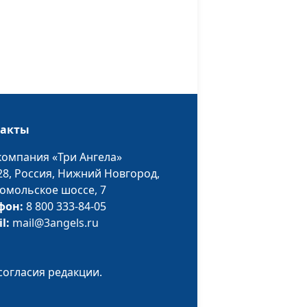
Людмила Верлан,
психолог, семейный
ругов
консультант
Виталий Киссер,
#87
Людмила Верлан,
психолог, семейный
такты
ругов
консультант
компания «Три Ангела»
28,
Россия, Нижний Новгород,
Виталий Киссер,
#86
омольское шоссе, 7
торая
Людмила Верлан,
фон:
8 800 333-84-05
психолог, семейный
il:
mail@3angels.ru
консультант
Виталий Киссер,
#85
согласия редакции.
ервая
Людмила Верлан,
психолог, семейный