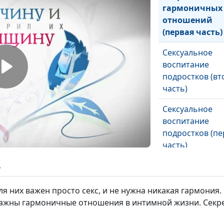
гармоничных
отношений
(первая часть)
Сексуальное
воспитание
подростков (вт
часть)
Сексуальное
воспитание
подростков (пе
часть)
Сексуальное
ь
воспитание де
я них важен просто секс, и не нужна никакая гармони
 важны гармоничные отношения в интимной жизни. Сек
Интимные