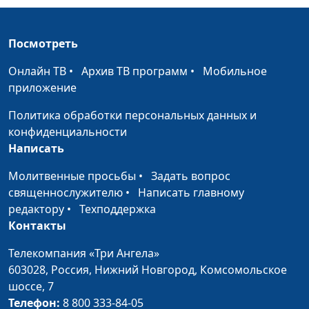
Как создать
Александр Сахаров,
#167
интимность в
Людмила Верлан,
Посмотреть
отношениях?
психолог, консультант по
семейным отношениям
Онлайн ТВ
•
Архив ТВ программ
•
Мобильное
приложение
Смотреть порно -
Александр Сахаров,
#166
плохо?
Людмила Верлан,
Политика обработки персональных данных и
психолог, консультант по
конфиденциальности
семейным отношениям
Написать
Как противостоять
Александр Сахаров,
#165
Молитвенные просьбы
•
Задать вопрос
семейному
Людмила Верлан,
священнослужителю
•
Написать главному
насилию?
психолог, консультант по
редактору
•
Техподдержка
семейным отношениям
Контакты
Сексуальная жизнь
Александр Сахаров,
#164
Телекомпания «Три Ангела»
после пятидесяти
Людмила Верлан,
603028,
Россия, Нижний Новгород,
Комсомольское
психолог, консультант по
шоссе, 7
семейным отношениям
Телефон:
8 800 333-84-05