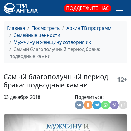
психолог
ПОДДЕРЖИТЕ НАС
Как пережить
Роман Маринин, Ольга
#181
измену мужа?
Лебедева, клинический
психолог
Главная
Посмотреть
Архив ТВ программ
Семейные ценности
Отношения в браке:
Роман Маринин, Ольга
#180
Мужчину и женщину сотворил их
чего мы от них
Лебедева, клинический
Самый благополучный период брака:
ждем?
психолог
подводные камни
Женщина-жертва
Роман Маринин, Ольга
#179
Лебедева, клинический
Самый благополучный период
12+
психолог
брака: подводные камни
Конфликты в семье
Роман Маринин, Ольга
#178
03 декабря 2018
Поделиться:
(вторая часть)
Лебедева, клинический
психолог
Конфликты в семье
Роман Маринин, Ольга
#177
(первая часть)
Лебедева, клинический
психолог