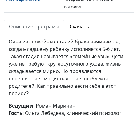
психолог
Как выбрать
Роман Маринин, Ольга
#171
супруга?
Описание програмы
Скачать
Лебедева, клинический
психолог
Одна из спокойных стадий брака начинается,
Стадии брака: зачем
Роман Маринин, Ольга
#170
когда младшему ребенку исполняется 5-6 лет.
о них знать?
Лебедева, клинический
Такая стадия называется «семейные узы». Дети
психолог
уже не требуют круглосуточного ухода, жизнь
складывается мирно. Но проявляются
Интимная жизнь и
Александр Сахаров,
#169
нерешенные эмоциональные проблемы
духовность
Людмила Верлан,
родителей. Как правильно вести себя в этот
психолог, консультант по
период?
семейным отношениям
Ведущий
: Роман Маринин
Как поддерживать в
Александр Сахаров,
#168
Гость
: Ольга Лебедева, клинический психолог
отношениях
Людмила Верлан,
романтику?
психолог, консультант по
семейным отношениям