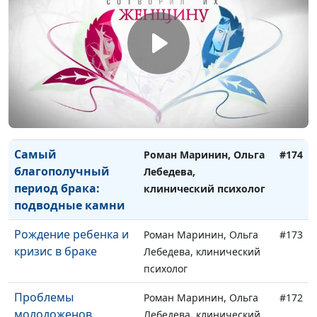
Золотая пора брака
Роман Маринин, Ольга
#176
Лебедева, клинический
психолог
Опустевшее гнездо:
Роман Маринин, Ольга
#175
когда дети выросли
Лебедева, клинический
психолог
Самый
Роман Маринин, Ольга
#174
благополучный
Лебедева,
период брака:
клинический психолог
подводные камни
Рождение ребенка и
Роман Маринин, Ольга
#173
кризис в браке
Лебедева, клинический
психолог
Проблемы
Роман Маринин, Ольга
#172
молодоженов
Лебедева, клинический