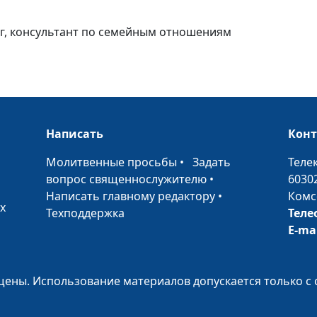
ли у него буду
ог, консультант по семейным отношениям
Как победить р
в отношениях?
Написать
Кон
•
Молитвенные просьбы
•
Задать
Теле
Стыдно ли гов
вопрос священнослужителю
•
6030
о сексе?
Написать главному редактору
•
Комс
х
Техподдержка
Теле
E-ma
Первая брачна
ены. Использование материалов допускается только с 
ночь: как не
испортить