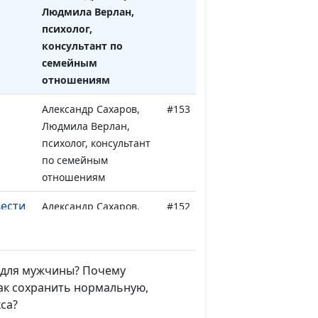
Людмила Верлан,
психолог,
консультант по
семейным
отношениям
Александр Сахаров,
#153
Людмила Верлан,
психолог, консультант
по семейным
отношениям
вести
Александр Сахаров,
#152
?
Людмила Верлан,
психолог, консультант
по семейным
о для мужчины? Почему
отношениям
ак сохранить нормальную,
 есть
Александр Сахаров,
#151
са?