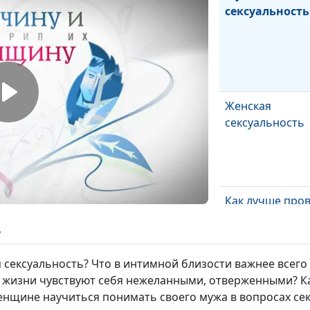
сексуальность
Женская
сексуальность
Как лучше про
медовый месяц
ь
я сексуальность? Что в интимной близости важнее всег
 жизни чувствуют себя нежеланными, отверженными? К
Брак без секса:
енщине научиться понимать своего мужа в вопросах сек