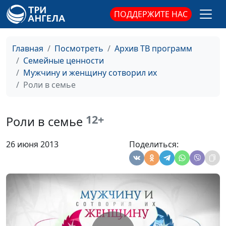
семейным
ПОДДЕРЖИТЕ НАС
взаимоотношениям
Счастливый брак
Мария Рожкова,
#34
Главная
Посмотреть
Архив ТВ программ
Александр Сахаров,
Семейные ценности
консультант по
Мужчину и женщину сотворил их
семейным
Роли в семье
взаимоотношениям
Молодожены и
Мария Рожкова,
#33
родители
12+
Александр Сахаров,
Роли в семье
консультант по
семейным
26 июня 2013
Поделиться:
взаимоотношениям
Типичные ошибки
Мария Рожкова,
#32
супругов
Александр Сахаров,
консультант по
семейным
взаимоотношениям