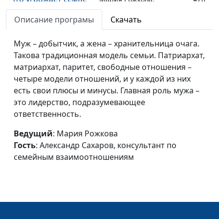
?
Александр Сахаров,
Описание програмы
Скачать
консультант по
семейным
Муж – добытчик, а жена – хранительница очага.
взаимоотношениям
Такова традиционная модель семьи. Патриархат,
Счастливая семья
матриархат, паритет, свободные отношения –
Мария Рожкова, Евгений
#27
четыре модели отношений, и у каждой из них
Екимов,
есть свои плюсы и минусы. Главная роль мужа –
священнослужитель
это лидерство, подразумевающее
Секс вне закона
Мария Рожкова, Евгений
#26
ответственность.
Екимов,
Ведущий
: Мария Рожкова
священнослужитель
Гость
: Александр Сахаров, консультант по
Принципы
Мария Рожкова, Евгений
#25
семейным взаимоотношениям
воспитания
Екимов,
священнослужитель
Семейный банк
Мария Рожкова, Евгений
#24
Екимов,