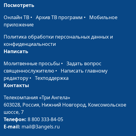
священнослужитель
Посмотреть
Роль и
Мария Рожкова, Евгений
#23
Онлайн ТВ
•
Архив ТВ программ
•
Мобильное
ответственность
Екимов,
приложение
священнослужитель
Политика обработки персональных данных и
Суженный ряженый
Мария Рожкова, Евгений
#22
конфиденциальности
Екимов,
Написать
священнослужитель
Молитвенные просьбы
•
Задать вопрос
Брак и секс
Мария Рожкова, Евгений
#21
священнослужителю
•
Написать главному
Екимов,
редактору
•
Техподдержка
священнослужитель
Контакты
Такие разные
Мария Рожкова, Евгений
#20
Телекомпания «Три Ангела»
Екимов,
603028,
Россия, Нижний Новгород,
Комсомольское
священнослужитель
шоссе, 7
Телефон:
8 800 333-84-05
Брак - это ошибка?
Мария Рожкова, Евгений
#19
E-mail:
mail@3angels.ru
Екимов,
священнослужитель