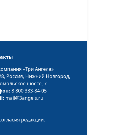
Алена Левченко,
психолог
Александр Сахаров,
#116
Алена Левченко,
психолог
такты
Александр Сахаров,
#115
Алена Левченко,
компания «Три Ангела»
психолог
28,
Россия, Нижний Новгород,
омольское шоссе, 7
ция
Александр Сахаров,
#114
фон:
8 800 333-84-05
Алена Левченко,
il:
mail@3angels.ru
психолог
Александр Сахаров,
#113
ция
Алена Левченко,
согласия редакции.
психолог