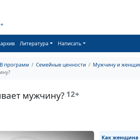
удобное
самооправдани
2+
Цель достигнут
Что дальше?
оархив
Литература
Написать
Я ничего не до
ТВ программ
Семейные ценности
Мужчину и женщин
ину?
Почему мужчи
уходит?
12+
вает мужчину?
Не хочу женит
Как женщина