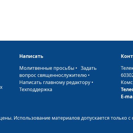
потребности
(первая часть)
Мужчина и
женщина: как
понимать друг
друга?
Написать
Кон
Как понять
женщину?
•
Молитвенные просьбы
•
Задать
Теле
вопрос священнослужителю
•
6030
Написать главному редактору
•
Комс
Разная мотива
х
Техподдержка
Теле
E-ma
Мужчина и
женщина: реак
ены. Использование материалов допускается только с 
на стресс