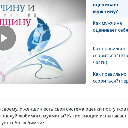
оценивает
мужчину?
Как мужчина
оценивает себя
Как правильно
ссориться? (вт
часть)
Как правильно
ссориться? (пе
часть)
ь
Мужские и жен
потребности
воему. У женщин есть своя система оценки поступков
(вторая часть)
 поцелуй любимого мужчины? Какие эмоции испытывает
вует себя любимой?
Мужские и жен