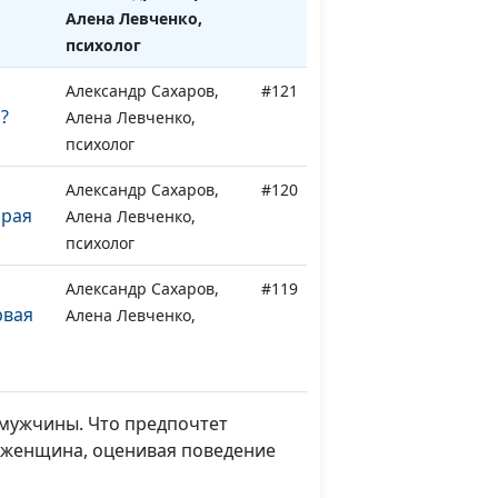
Алена Левченко,
психолог
Александр Сахаров,
#121
?
Алена Левченко,
психолог
Александр Сахаров,
#120
орая
Алена Левченко,
психолог
Александр Сахаров,
#119
рвая
Алена Левченко,
психолог
ские
Александр Сахаров,
#118
Алена Левченко,
 мужчины. Что предпочтет
психолог
 женщина, оценивая поведение
ские
Александр Сахаров,
#117