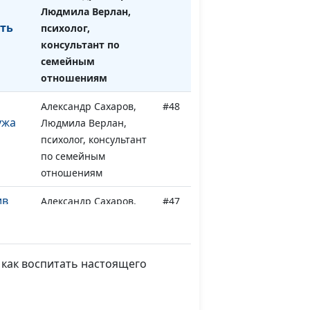
Людмила Верлан,
ть
психолог,
консультант по
семейным
отношениям
Александр Сахаров,
#48
ужа
Людмила Верлан,
психолог, консультант
по семейным
отношениям
ив
Александр Сахаров,
#47
Людмила Верлан,
психолог, консультант
по семейным
 как воспитать настоящего
отношениям
ив
Александр Сахаров,
#46