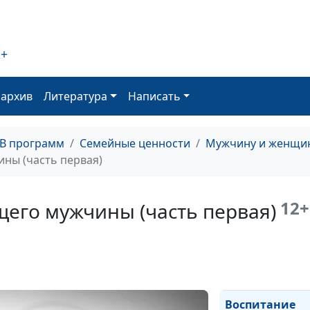
Счастливая
женщина: секр
2+
воспитания (ча
вторая)
оархив
Литература
Написать
Счастливая
женщина: секр
ТВ программ
Семейные ценности
Мужчину и женщин
воспитания (ча
ны (часть первая)
первая)
12+
щего мужчины (часть первая)
Воспитание
настоящего
мужчины (част
вторая)
Воспитание