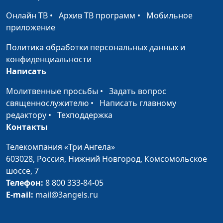
Онлайн ТВ
•
Архив ТВ программ
•
Мобильное
Внутренний мир
Александр Сахаров,
#111
приложение
мужчины
Алена Левченко,
психолог
Политика обработки персональных данных и
конфиденциальности
Одиночество
Юлия Синицына, Сергей
#110
Написать
Комарницкий,
психофизиолог
Молитвенные просьбы
•
Задать вопрос
священнослужителю
•
Написать главному
Неудовлетворение в
Юлия Синицына, Сергей
#109
редактору
•
Техподдержка
браке (вторая часть)
Комарницкий,
Контакты
психофизиолог
Телекомпания «Три Ангела»
Неудовлетворение в
Юлия Синицына, Сергей
#108
603028,
Россия, Нижний Новгород,
Комсомольское
браке (первая часть)
Комарницкий,
шоссе, 7
психофизиолог
Телефон:
8 800 333-84-05
Влияние слов на
E-mail:
mail@3angels.ru
Юлия Синицына, Сергей
#107
отношения
Комарницкий,
психофизиолог