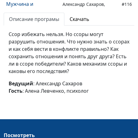
Мужчина и
Александр Сахаров,
#116
женщина: как
Алена Левченко,
понимать друг
Описание програмы
Скачать
психолог
друга?
Ссор избежать нельзя. Но ссоры могут
Как понять
Александр Сахаров,
#115
разрушить отношения. Что нужно знать о ссорах
женщину?
Алена Левченко,
и как себя вести в конфликте правильно? Как
психолог
сохранить отношения и понять друг друга? Есть
ли в ссоре победители? Каков механизм ссоры и
Разная мотивация
Александр Сахаров,
#114
каковы его последствия?
Алена Левченко,
психолог
Ведущий
: Александр Сахаров
Гость
: Алена Левченко, психолог
Мужчина и
Александр Сахаров,
#113
женщина: реакция
Алена Левченко,
на стресс
психолог
Самоощущение
Александр Сахаров,
#112
женщин
Алена Левченко,
Посмотреть
психолог