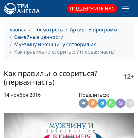
Цель достигнута.
Юлия Синицына, Роман
#126
ПОДДЕРЖИТЕ НАС
Что дальше?
Маринин, семейный
консультант
Главная
Посмотреть
Архив ТВ программ
Я ничего не достиг
Юлия Синицына, Роман
#125
Семейные ценности
Маринин, семейный
Мужчину и женщину сотворил их
консультант
Как правильно ссориться? (первая часть)
Почему мужчина
Юлия Синицына, Роман
#124
уходит?
Маринин, семейный
Как правильно ссориться?
12+
консультант
(первая часть)
Не хочу жениться
Юлия Синицына, Роман
#123
14 ноября 2016
Поделиться:
Маринин, семейный
консультант
Как женщина
Александр Сахаров,
#122
оценивает мужчину?
Алена Левченко,
психолог