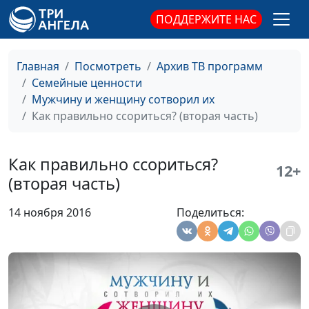
Возрастной кризис -
Юлия Синицына, Роман
#127
ПОДДЕРЖИТЕ НАС
удобное
Маринин, семейный
самооправдание?
консультант
Главная
Посмотреть
Архив ТВ программ
Цель достигнута.
Юлия Синицына, Роман
#126
Семейные ценности
Что дальше?
Маринин, семейный
Мужчину и женщину сотворил их
консультант
Как правильно ссориться? (вторая часть)
Я ничего не достиг
Юлия Синицына, Роман
#125
Маринин, семейный
Как правильно ссориться?
12+
консультант
(вторая часть)
Почему мужчина
Юлия Синицына, Роман
#124
14 ноября 2016
Поделиться:
уходит?
Маринин, семейный
консультант
Не хочу жениться
Юлия Синицына, Роман
#123
Маринин, семейный
консультант