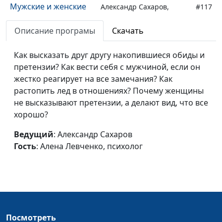
Мужские и женские
Александр Сахаров,
#117
потребности
Алена Левченко,
(первая часть)
Описание програмы
Скачать
психолог
Мужчина и
Александр Сахаров,
#116
Как высказать друг другу накопившиеся обиды и
женщина: как
Алена Левченко,
претензии? Как вести себя с мужчиной, если он
понимать друг
психолог
жестко реагирует на все замечания? Как
друга?
растопить лед в отношениях? Почему женщины
не высказывают претензии, а делают вид, что все
Как понять
Александр Сахаров,
#115
хорошо?
женщину?
Алена Левченко,
психолог
Ведущий
: Александр Сахаров
Гость
: Алена Левченко, психолог
Разная мотивация
Александр Сахаров,
#114
Алена Левченко,
психолог
Мужчина и
Александр Сахаров,
#113
женщина: реакция
Алена Левченко,
Посмотреть
на стресс
психолог