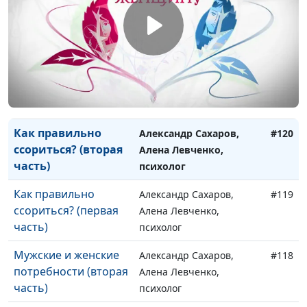
Как женщина
Александр Сахаров,
#122
оценивает мужчину?
Алена Левченко,
психолог
Как мужчина
Александр Сахаров,
#121
оценивает себя?
Алена Левченко,
психолог
Как правильно
Александр Сахаров,
#120
ссориться? (вторая
Алена Левченко,
часть)
психолог
Как правильно
Александр Сахаров,
#119
ссориться? (первая
Алена Левченко,
часть)
психолог
Мужские и женские
Александр Сахаров,
#118
потребности (вторая
Алена Левченко,
часть)
психолог