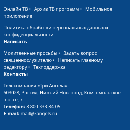
Онлайн ТВ
•
Архив ТВ программ
•
Мобильное
Самоощущение
Александр Сахаров,
#112
приложение
женщин
Алена Левченко,
психолог
Политика обработки персональных данных и
конфиденциальности
Внутренний мир
Александр Сахаров,
#111
Написать
мужчины
Алена Левченко,
психолог
Молитвенные просьбы
•
Задать вопрос
священнослужителю
•
Написать главному
Одиночество
Юлия Синицына, Сергей
#110
редактору
•
Техподдержка
Комарницкий,
Контакты
психофизиолог
Телекомпания «Три Ангела»
Неудовлетворение в
Юлия Синицына, Сергей
#109
603028,
Россия, Нижний Новгород,
Комсомольское
браке (вторая часть)
Комарницкий,
шоссе, 7
психофизиолог
Телефон:
8 800 333-84-05
Неудовлетворение в
E-mail:
mail@3angels.ru
Юлия Синицына, Сергей
#108
браке (первая часть)
Комарницкий,
психофизиолог