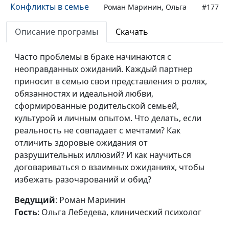
Конфликты в семье
Роман Маринин, Ольга
#177
(первая часть)
Лебедева, клинический
Описание програмы
Скачать
психолог
Золотая пора брака
Роман Маринин, Ольга
#176
Часто проблемы в браке начинаются с
Лебедева, клинический
неоправданных ожиданий. Каждый партнер
психолог
приносит в семью свои представления о ролях,
обязанностях и идеальной любви,
Опустевшее гнездо:
Роман Маринин, Ольга
#175
сформированные родительской семьей,
когда дети выросли
Лебедева, клинический
культурой и личным опытом. Что делать, если
психолог
реальность не совпадает с мечтами? Как
отличить здоровые ожидания от
Самый
Роман Маринин, Ольга
#174
разрушительных иллюзий? И как научиться
благополучный
Лебедева, клинический
договариваться о взаимных ожиданиях, чтобы
период брака:
психолог
избежать разочарований и обид?
подводные камни
Ведущий
: Роман Маринин
Рождение ребенка и
Роман Маринин, Ольга
#173
Гость
: Ольга Лебедева, клинический психолог
кризис в браке
Лебедева, клинический
психолог