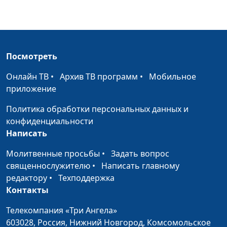
Проблемы
Роман Маринин, Ольга
#172
молодоженов
Лебедева, клинический
психолог
Посмотреть
Как выбрать
Роман Маринин, Ольга
#171
супруга?
Лебедева, клинический
Онлайн ТВ
•
Архив ТВ программ
•
Мобильное
психолог
приложение
Стадии брака: зачем
Роман Маринин, Ольга
#170
Политика обработки персональных данных и
о них знать?
Лебедева, клинический
конфиденциальности
психолог
Написать
Интимная жизнь и
Молитвенные просьбы
•
Александр Сахаров,
Задать вопрос
#169
духовность
священнослужителю
•
Написать главному
Людмила Верлан,
редактору
•
Техподдержка
психолог, консультант по
Контакты
семейным отношениям
Как поддерживать в
Телекомпания «Три Ангела»
Александр Сахаров,
#168
отношениях
603028,
Россия, Нижний Новгород,
Комсомольское
Людмила Верлан,