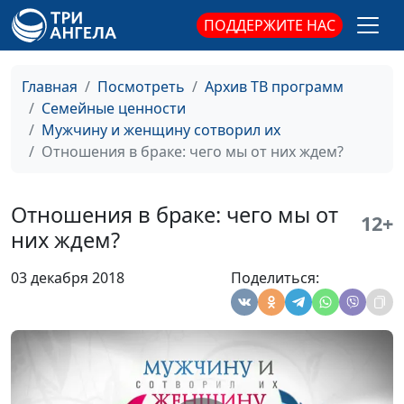
семейным отношениям
ПОДДЕРЖИТЕ НАС
Настоящий глава
Юлия Синицына,
#186
семьи - какой он?
Василий Половинко,
Главная
Посмотреть
Архив ТВ программ
священнослужитель,
Семейные ценности
консультант по
Мужчину и женщину сотворил их
семейным отношениям
Отношения в браке: чего мы от них ждем?
Истинная
Роман Маринин, Ольга
#185
женственность
Лебедева, клинический
Отношения в браке: чего мы от
12+
психолог
них ждем?
Правила умной
Роман Маринин, Ольга
#184
03 декабря 2018
Поделиться:
жены
Лебедева, клинический
психолог
Любовь в браке: от
Роман Маринин, Ольга
#183
слияния к свободе
Лебедева, клинический
психолог