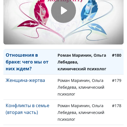
Зачем заботиться о
Роман Маринин, Ольга
#182
себе?
Лебедева, клинический
психолог
Как пережить
Роман Маринин, Ольга
#181
измену мужа?
Лебедева, клинический
психолог
Отношения в
Роман Маринин, Ольга
#180
браке: чего мы от
Лебедева,
них ждем?
клинический психолог
Женщина-жертва
Роман Маринин, Ольга
#179
Лебедева, клинический
психолог
Конфликты в семье
Роман Маринин, Ольга
#178
(вторая часть)
Лебедева, клинический
психолог