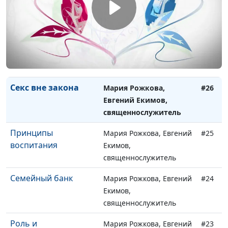
семейным
взаимоотношениям
Счастливая семья
Мария Рожкова, Евгений
#27
Екимов,
священнослужитель
Секс вне закона
Мария Рожкова,
#26
Евгений Екимов,
священнослужитель
Принципы
Мария Рожкова, Евгений
#25
воспитания
Екимов,
священнослужитель
Семейный банк
Мария Рожкова, Евгений
#24
Екимов,
священнослужитель
Роль и
Мария Рожкова, Евгений
#23