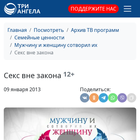
друзья или враги?
Александр Сахаров,
ПОДДЕРЖИТЕ НАС
консультант по
семейным
взаимоотношениям
Главная
Посмотреть
Архив ТВ программ
Роли в семье
Семейные ценности
Мария Рожкова,
#30
Мужчину и женщину сотворил их
Александр Сахаров,
Секс вне закона
консультант по
семейным
взаимоотношениям
12+
Секс вне закона
Измена
Мария Рожкова,
#29
Александр Сахаров,
09 января 2013
Поделиться:
консультант по
семейным
взаимоотношениям
Что угрожает семье
Мария Рожкова,
#28
?
Александр Сахаров,
консультант по