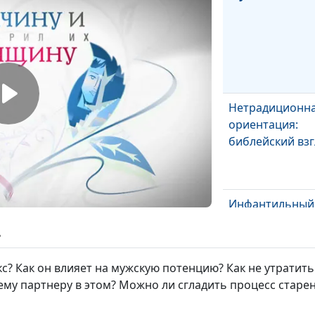
Нетрадиционн
ориентация:
библейский взг
Инфантильный
мужчина и вла
ь
женщина
с? Как он влияет на мужскую потенцию? Как не утратить 
му партнеру в этом? Можно ли сгладить процесс старе
Греховные