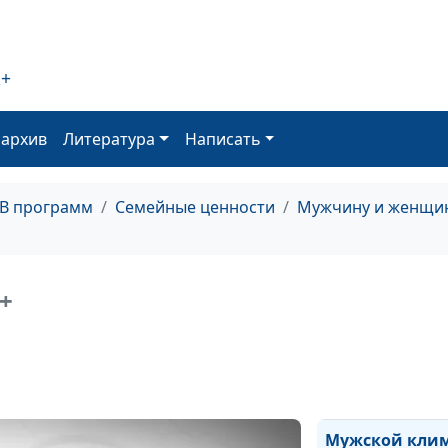
Как противост
семейному
2+
насилию?
оархив
Литература
Написать
Сексуальная ж
после пятидеся
ТВ программ
Семейные ценности
Мужчину и женщин
+
Женский клима
Мужской кли