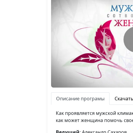
Описание програмы
Скачат
Как проявляется мужской климак
как может женщина помочь свое
Ведущий
: Александр Сахаров