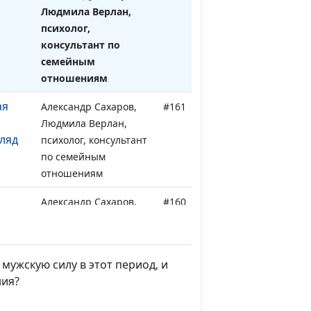
Людмила Верлан,
психолог,
консультант по
семейным
отношениям
ая
Александр Сахаров,
#161
Людмила Верлан,
ляд
психолог, консультант
по семейным
отношениям
Александр Сахаров,
#160
стная
Людмила Верлан,
психолог, консультант
по семейным
мужскую силу в этот период, и
отношениям
ния?
Александр Сахаров,
#159