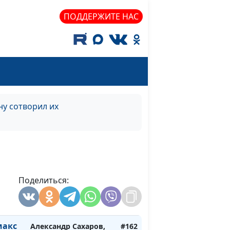
оять
Александр Сахаров,
#165
ПОДДЕРЖИТЕ НАС
Людмила Верлан,
психолог, консультант
по семейным
отношениям
изнь
Александр Сахаров,
#164
ти
Людмила Верлан,
у сотворил их
психолог, консультант
по семейным
отношениям
кс
Александр Сахаров,
#163
Людмила Верлан,
Поделиться:
психолог, консультант
по семейным
отношениям
макс
Александр Сахаров,
#162