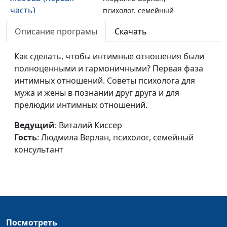
часть)
психолог, семейный
консультант
Описание програмы
Скачать
Любовь или
Виталий Киссер,
#77
привычка (третья
Как сделать, чтобы интимные отношения были
Людмила Верлан,
часть)
полноценными и гармоничными? Первая фаза
психолог, семейный
интимных отношений. Советы психолога для
консультант
мужа и жены в познании друг друга и для
Любовь или
Виталий Киссер,
#76
прелюдии интимных отношений.
привычка (вторая
Людмила Верлан,
часть)
Ведущий
: Виталий Киссер
психолог, семейный
Гость
: Людмила Верлан, психолог, семейный
консультант
консультант
Любовь или
Виталий Киссер,
#75
привычка (первая
Людмила Верлан,
часть)
психолог, семейный
консультант
В раю интимных
Виталий Киссер,
#74
Посмотреть
отношений (третья