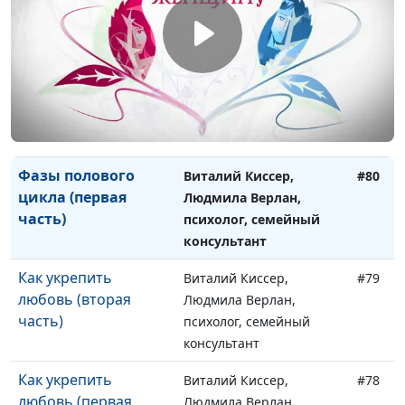
психолог, семейный
консультант
Фазы полового
Виталий Киссер,
#81
цикла (вторая часть)
Людмила Верлан,
психолог, семейный
консультант
Фазы полового
Виталий Киссер,
#80
цикла (первая
Людмила Верлан,
часть)
психолог, семейный
консультант
Как укрепить
Виталий Киссер,
#79
любовь (вторая
Людмила Верлан,
часть)
психолог, семейный
консультант
Как укрепить
Виталий Киссер,
#78
любовь (первая
Людмила Верлан,