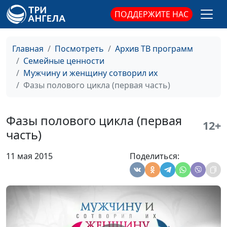
часть)
психолог, семейный
ПОДДЕРЖИТЕ НАС
консультант
Преодоление
Виталий Киссер,
#85
Главная
Посмотреть
Архив ТВ программ
импотенции (первая
Людмила Верлан,
Семейные ценности
часть)
психолог, семейный
Мужчину и женщину сотворил их
консультант
Фазы полового цикла (первая часть)
Преодоление
Виталий Киссер,
#84
фригидности
Людмила Верлан,
Фазы полового цикла (первая
(вторая часть)
психолог, семейный
12+
часть)
консультант
Преодоление
Виталий Киссер,
#83
11 мая 2015
Поделиться:
фригидности
Людмила Верлан,
(первая часть)
психолог, семейный
консультант
Проблемы в
Виталий Киссер,
#82
интимной жизни
Людмила Верлан,