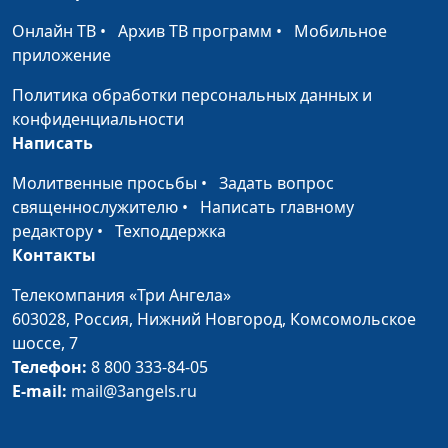
Людмила Верлан,
часть)
психолог, семейный
Онлайн ТВ
•
Архив ТВ программ
•
Мобильное
консультант
приложение
В раю интимных
Виталий Киссер,
#73
Политика обработки персональных данных и
отношений (вторая
Людмила Верлан,
конфиденциальности
часть)
психолог, семейный
Написать
консультант
Молитвенные просьбы
•
Задать вопрос
В раю интимных
Виталий Киссер,
#72
священнослужителю
•
Написать главному
отношений (первая
Людмила Верлан,
редактору
•
Техподдержка
часть)
психолог, семейный
Контакты
консультант
Телекомпания «Три Ангела»
Секс.
Виталий Киссер,
#71
603028,
Россия, Нижний Новгород,
Комсомольское
Положительные и
Людмила Верлан,
шоссе, 7
отрицательные
психолог, семейный
Телефон:
8 800 333-84-05
стороны (третья
консультант
E-mail:
mail@3angels.ru
часть)