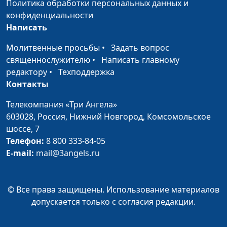
Политика обработки персональных данных и
Что мешает
Юлия Синицына,
#197
конфиденциальности
семейному счастью?
Василий Половинко,
Написать
священнослужитель,
Молитвенные просьбы
•
Задать вопрос
консультант по
священнослужителю
•
Написать главному
семейным отношениям
редактору
•
Техподдержка
Как укрепить семью?
Юлия Синицына,
#196
Контакты
Василий Половинко,
Телекомпания «Три Ангела»
священнослужитель,
603028,
Россия, Нижний Новгород,
Комсомольское
консультант по
шоссе, 7
семейным отношениям
Телефон:
8 800 333-84-05
Противоположности
Юлия Синицына,
#195
E-mail:
mail@3angels.ru
притягиваются?
Василий Половинко,
священнослужитель,
консультант по
© Все права защищены. Использование материалов
семейным отношениям
допускается только с согласия редакции.
Начало отношений:
Юлия Синицына,
#194