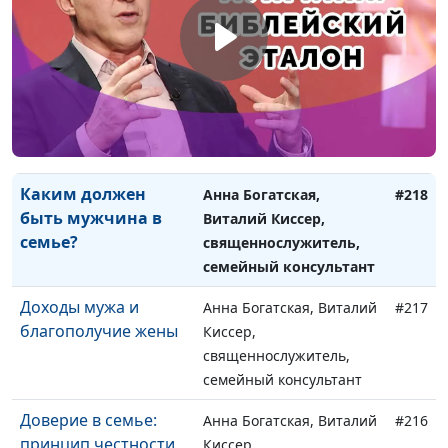
думают мужчины и
Лебедева, психолог
женщины?
Конфликты в семье:
Анна Богатская, Виталий
#219
предвидеть заранее,
Киссер,
решать вовремя
священнослужитель,
семейный консультант
Каким должен
Анна Богатская,
#218
быть мужчина в
Виталий Киссер,
семье?
священнослужитель,
семейный консультант
Доходы мужа и
Анна Богатская, Виталий
#217
благополучие жены
Киссер,
священнослужитель,
семейный консультант
Доверие в семье:
Анна Богатская, Виталий
#216
принцип честности
Киссер,