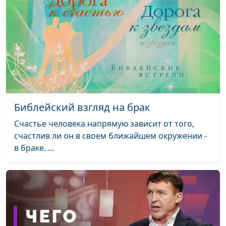
Киссер,
священнослужитель,
семейный консультант
Потребности
Анна Богатская, Виталий
#211
мужчины
Киссер,
священнослужитель,
семейный консультант
Потребности
Анна Богатская, Виталий
#210
Библейский взгляд на брак
женщины (вторая
Киссер,
Счастье человека напрямую зависит от того,
часть)
священнослужитель,
счастлив ли он в своем ближайшем окружении -
семейный консультант
в браке. ...
Потребности
Анна Богатская, Виталий
#209
женщины (первая
Киссер,
часть)
священнослужитель,
семейный консультант
Эмоциональные и
Анна Богатская, Виталий
#208