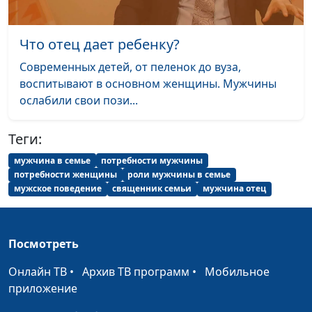
семейным отношениям
Ложь в отношениях
Что отец дает ребенку?
Юлия Синицына,
#200
Василий Половинко,
Современных детей, от пеленок до вуза,
священнослужитель,
воспитывают в основном женщины. Мужчины
консультант по
ослабили свои пози...
семейным отношениям
Измена в семье: как
Теги:
Юлия Синицына,
#199
реагировать?
Василий Половинко,
мужчина в семье
потребности мужчины
священнослужитель,
потребности женщины
роли мужчины в семье
консультант по
мужское поведение
священник семьи
мужчина отец
семейным отношениям
Причины измены в
Юлия Синицына,
#198
Посмотреть
семье
Василий Половинко,
священнослужитель,
Онлайн ТВ
•
Архив ТВ программ
•
Мобильное
консультант по
приложение
семейным отношениям