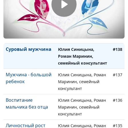
Маринин, семейный
консультант
Признаки старения у
Юлия Синицына, Роман
#139
мужчин
Маринин, семейный
консультант
Суровый мужчина
Юлия Синицына,
#138
Роман Маринин,
семейный консультант
Мужчина - большой
Юлия Синицына, Роман
#137
ребенок
Маринин, семейный
консультант
Воспитание
Юлия Синицына, Роман
#136
мальчика без отца
Маринин, семейный
консультант
Личностный рост
Юлия Синицына, Роман
#135