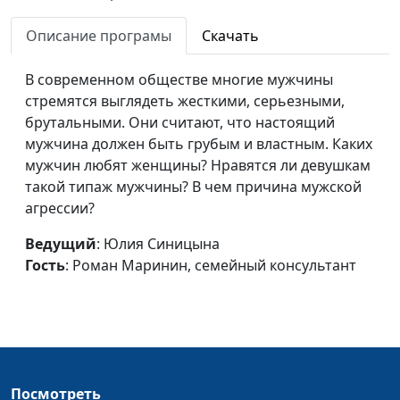
мужчины
Маринин, семейный
Описание програмы
Скачать
консультант
Как вернуть любовь?
Юлия Синицына, Роман
#134
В современном обществе многие мужчины
Маринин, семейный
стремятся выглядеть жесткими, серьезными,
консультант
брутальными. Они считают, что настоящий
мужчина должен быть грубым и властным. Каких
Жертва
Юлия Синицына, Роман
#133
мужчин любят женщины? Нравятся ли девушкам
обстоятельств
Маринин, семейный
такой типаж мужчины? В чем причина мужской
консультант
агрессии?
Мужчина не хочет
Юлия Синицына, Роман
#132
Ведущий
: Юлия Синицына
работать
Маринин, семейный
Гость
: Роман Маринин, семейный консультант
консультант
Как справиться со
Юлия Синицына, Роман
#131
скукой?
Маринин, семейный
консультант
Чего боятся
Юлия Синицына, Роман
#130
Посмотреть