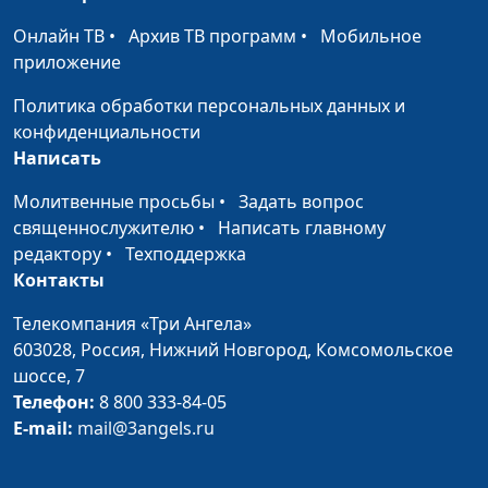
мужчины?
Маринин, семейный
Онлайн ТВ
•
Архив ТВ программ
•
Мобильное
консультант
приложение
Роль отца в
Юлия Синицына, Роман
#129
Политика обработки персональных данных и
воспитании
Маринин, семейный
конфиденциальности
консультант
Написать
Компьютерные игры
Юлия Синицына, Роман
#128
Молитвенные просьбы
•
Задать вопрос
Маринин, семейный
священнослужителю
•
Написать главному
консультант
редактору
•
Техподдержка
Возрастной кризис -
Контакты
Юлия Синицына, Роман
#127
удобное
Маринин, семейный
Телекомпания «Три Ангела»
самооправдание?
консультант
603028,
Россия, Нижний Новгород,
Комсомольское
Цель достигнута.
шоссе, 7
Юлия Синицына, Роман
#126
Что дальше?
Телефон:
8 800 333-84-05
Маринин, семейный
E-mail:
mail@3angels.ru
консультант
Я ничего не достиг
Юлия Синицына, Роман
#125