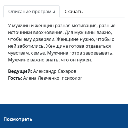
мужчины
Алена Левченко,
Описание програмы
Скачать
психолог
Одиночество
Юлия Синицына, Сергей
#110
У мужчин и женщин разная мотивация, разные
Комарницкий,
источники вдохновения. Для мужчины важно,
психофизиолог
чтобы ему доверяли. Женщине нужно, чтобы о
ней заботились. Женщина готова отдаваться
Неудовлетворение в
Юлия Синицына, Сергей
#109
чувствам, семье. Мужчина готов завоевывать.
браке (вторая часть)
Комарницкий,
Мужчине важно знать, что он нужен.
психофизиолог
Ведущий
: Александр Сахаров
Неудовлетворение в
Юлия Синицына, Сергей
#108
Гость
: Алена Левченко, психолог
браке (первая часть)
Комарницкий,
психофизиолог
Влияние слов на
Юлия Синицына, Сергей
#107
отношения
Комарницкий,
психофизиолог
Посмотреть
Прощение близкого
Юлия Синицына, Сергей
#106