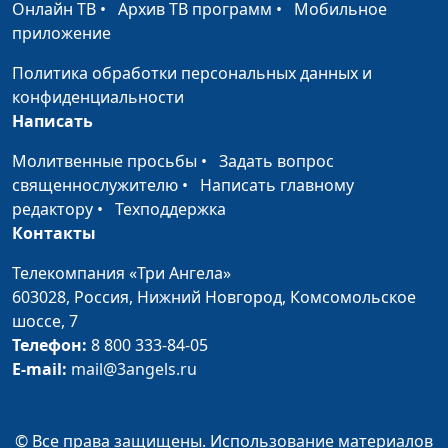
Онлайн ТВ
•
Архив ТВ программ
•
Мобильное
человека (вторая
Комарницкий,
приложение
часть)
психофизиолог
Политика обработки персональных данных и
Прощение близкого
Юлия Синицына, Сергей
#105
конфиденциальности
человека (первая
Комарницкий,
Написать
часть)
психофизиолог
Молитвенные просьбы
•
Задать вопрос
Основа любви
Юлия Синицына, Сергей
#104
священнослужителю
•
Написать главному
Комарницкий,
редактору
•
Техподдержка
психофизиолог
Контакты
Как предотвратить
Юлия Синицына, Сергей
#103
Телекомпания «Три Ангела»
измену?
Комарницкий,
603028,
Россия, Нижний Новгород,
Комсомольское
психофизиолог
шоссе, 7
Верность в браке
Телефон:
8 800 333-84-05
Юлия Синицына, Сергей
#102
E-mail:
mail@3angels.ru
Комарницкий,
психофизиолог
Как сохранить брак?
Юлия Синицына, Сергей
#101
© Все права защищены. Использование материалов