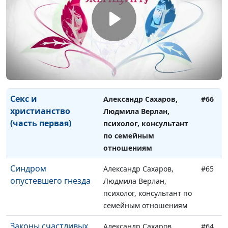
психолог, консультант по
семейным отношениям
Секс и христианство
Александр Сахаров,
#67
(часть вторая)
Людмила Верлан,
психолог, консультант по
семейным отношениям
Секс и
Александр Сахаров,
#66
христианство
Людмила Верлан,
(часть первая)
психолог, консультант
по семейным
отношениям
Синдром
Александр Сахаров,
#65
опустевшего гнезда
Людмила Верлан,
психолог, консультант по
семейным отношениям
Законы счастливых
Александр Сахаров,
#64