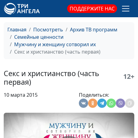
Секс.
Виталий Киссер,
#71
ПОДДЕРЖИТЕ НАС
Положительные и
Людмила Верлан,
отрицательные
психолог, семейный
стороны (третья
консультант
Главная
Посмотреть
Архив ТВ программ
часть)
Семейные ценности
Секс.
Виталий Киссер,
#70
Мужчину и женщину сотворил их
Положительные и
Людмила Верлан,
Секс и христианство (часть первая)
отрицательные
психолог, семейный
стороны (вторая
консультант
Секс и христианство (часть
часть)
12+
первая)
Секс.
Виталий Киссер,
#69
Положительные и
Людмила Верлан,
10 марта 2015
Поделиться:
отрицательные
психолог, семейный
стороны (первая
консультант
часть)
Сексуальное
Александр Сахаров,
#68
воспитание детей
Людмила Верлан,