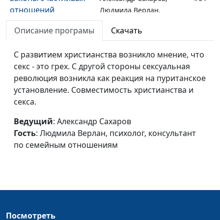
отношений
Людмила Верлан,
психолог, консультант по
Описание програмы
Скачать
семейным отношениям
Счастливый брак
С развитием христианства возникло мнение, что
Александр Сахаров,
#63
(часть вторая)
секс - это грех. С другой стороны сексуальная
Людмила Верлан,
революция возникла как реакция на пуританское
психолог, консультант по
установление. Совместимость христианства и
семейным отношениям
секса.
Счастливый брак
Александр Сахаров,
#62
(часть первая)
Ведущий
: Александр Сахаров
Людмила Верлан,
Гость
: Людмила Верлан, психолог, консультант
психолог, консультант по
по семейным отношениям
семейным отношениям
Особенности
Александр Сахаров,
#61
современного брака
Людмила Верлан,
(часть вторая)
психолог, консультант по
семейным отношениям
Посмотреть
Особенности