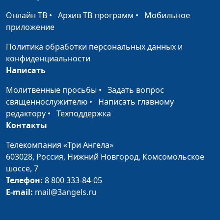
Александр Сахаров,
#60
современного брака
Людмила Верлан,
Онлайн ТВ
•
Архив ТВ программ
•
Мобильное
(часть первая)
психолог, консультант по
приложение
семейным отношениям
Политика обработки персональных данных и
Уважение к мужчине
Александр Сахаров,
#59
конфиденциальности
(часть вторая)
Людмила Верлан,
Написать
психолог, консультант по
Молитвенные просьбы
•
Задать вопрос
семейным отношениям
священнослужителю
•
Написать главному
Уважение к мужчине
Александр Сахаров,
#58
редактору
•
Техподдержка
(часть первая)
Людмила Верлан,
Контакты
психолог, консультант по
Телекомпания «Три Ангела»
семейным отношениям
603028,
Россия, Нижний Новгород,
Комсомольское
Потребности
Александр Сахаров,
#57
шоссе, 7
мужчины (часть
Людмила Верлан,
Телефон:
8 800 333-84-05
вторая)
психолог, консультант по
E-mail:
mail@3angels.ru
семейным отношениям