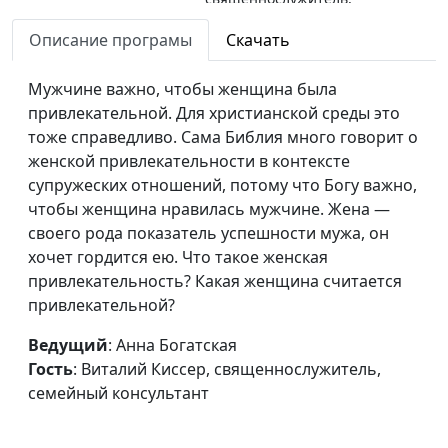
семейный консультант
Описание програмы
Скачать
Потребности
Анна Богатская, Виталий
#210
женщины (вторая
Мужчине важно, чтобы женщина была
Киссер,
часть)
привлекательной. Для христианской среды это
священнослужитель,
тоже справедливо. Сама Библия много говорит о
семейный консультант
женской привлекательности в контексте
Потребности
Анна Богатская, Виталий
#209
супружеских отношений, потому что Богу важно,
женщины (первая
Киссер,
чтобы женщина нравилась мужчине. Жена —
часть)
священнослужитель,
своего рода показатель успешности мужа, он
семейный консультант
хочет гордится ею. Что такое женская
привлекательность? Какая женщина считается
Эмоциональные и
Анна Богатская, Виталий
#208
привлекательной?
духовные
Киссер,
потребности мужей
священнослужитель,
Ведущий
: Анна Богатская
и жен
семейный консультант
Гость
: Виталий Киссер, священнослужитель,
семейный консультант
Дети:
Анна Богатская, Виталий
#207
ответственность и
Киссер,