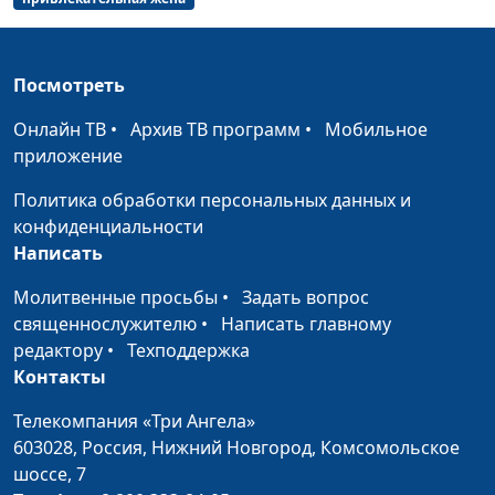
Как укрепить семью?
Юлия Синицына,
#196
Василий Половинко,
священнослужитель,
Посмотреть
консультант по
Онлайн ТВ
•
Архив ТВ программ
•
Мобильное
семейным отношениям
приложение
Противоположности
Юлия Синицына,
#195
Политика обработки персональных данных и
притягиваются?
Василий Половинко,
конфиденциальности
священнослужитель,
Написать
консультант по
семейным отношениям
Молитвенные просьбы
•
Задать вопрос
священнослужителю
•
Написать главному
Начало отношений:
Юлия Синицына,
#194
редактору
•
Техподдержка
что должна знать
Василий Половинко,
Контакты
девушка?
священнослужитель,
консультант по
Телекомпания «Три Ангела»
семейным отношениям
603028,
Россия, Нижний Новгород,
Комсомольское
шоссе, 7
Какие женщины
Юлия Синицына,
#193