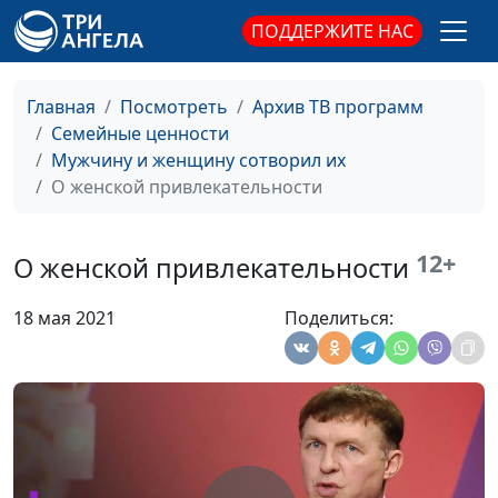
семейный консультант
ПОДДЕРЖИТЕ НАС
Каким должен быть
Анна Богатская, Виталий
#218
мужчина в семье?
Киссер,
Главная
Посмотреть
Архив ТВ программ
священнослужитель,
Семейные ценности
семейный консультант
Мужчину и женщину сотворил их
Доходы мужа и
О женской привлекательности
Анна Богатская, Виталий
#217
благополучие жены
Киссер,
священнослужитель,
12+
О женской привлекательности
семейный консультант
Доверие в семье:
Анна Богатская, Виталий
#216
18 мая 2021
Поделиться:
принцип честности
Киссер,
священнослужитель,
семейный консультант
Восхищайся
Анна Богатская, Виталий
#215
мужчиной,
Киссер,
мотивируй мужчину
священнослужитель,