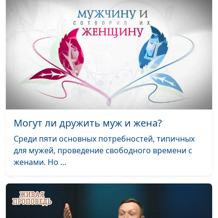
человеку?
священнослужитель,
консультант по
семейным отношениям
Лгать нельзя,
Юлия Синицына,
#202
говорить правду
Василий Половинко,
священнослужитель,
консультант по
семейным отношениям
Ложь во благо
Юлия Синицына,
#201
Могут ли дружить муж и жена?
Василий Половинко,
священнослужитель,
Среди пяти основных потребностей, типичных
консультант по
для мужей, проведение свободного времени с
семейным отношениям
женами. Но ...
Ложь в отношениях
Юлия Синицына,
#200
Василий Половинко,
священнослужитель,
консультант по