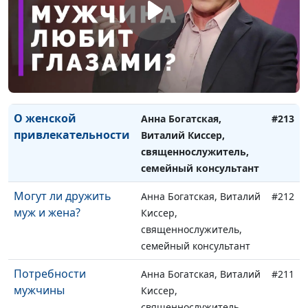
семейный консультант
Мудрая жена
Анна Богатская, Виталий
#214
устроит дом свой
Киссер,
священнослужитель,
семейный консультант
О женской
Анна Богатская,
#213
привлекательности
Виталий Киссер,
священнослужитель,
семейный консультант
Могут ли дружить
Анна Богатская, Виталий
#212
муж и жена?
Киссер,
священнослужитель,
семейный консультант
Потребности
Анна Богатская, Виталий
#211
мужчины
Киссер,
священнослужитель,