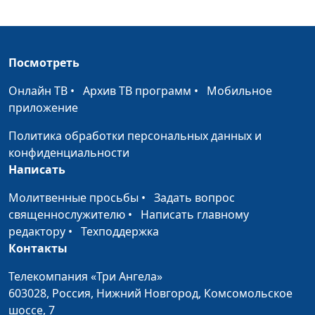
Маринин, семейный
консультант
Жертва
Юлия Синицына, Роман
#133
Посмотреть
обстоятельств
Маринин, семейный
консультант
Онлайн ТВ
•
Архив ТВ программ
•
Мобильное
приложение
Мужчина не хочет
Юлия Синицына, Роман
#132
работать
Маринин, семейный
Политика обработки персональных данных и
консультант
конфиденциальности
Написать
Как справиться со
Юлия Синицына, Роман
#131
скукой?
Молитвенные просьбы
•
Маринин, семейный
Задать вопрос
священнослужителю
•
Написать главному
консультант
редактору
•
Техподдержка
Чего боятся
Юлия Синицына, Роман
#130
Контакты
мужчины?
Маринин, семейный
Телекомпания «Три Ангела»
консультант
603028,
Россия, Нижний Новгород,
Комсомольское
Роль отца в
Юлия Синицына, Роман
#129
шоссе, 7