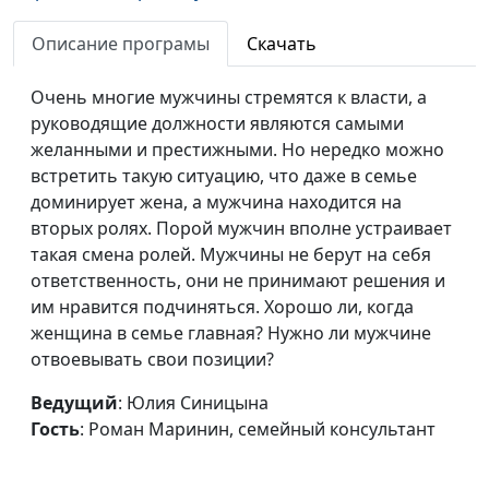
мужчин
Маринин, семейный
Описание програмы
Скачать
консультант
Суровый мужчина
Юлия Синицына, Роман
#138
Очень многие мужчины стремятся к власти, а
Маринин, семейный
руководящие должности являются самыми
консультант
желанными и престижными. Но нередко можно
встретить такую ситуацию, что даже в семье
Мужчина - большой
Юлия Синицына, Роман
#137
доминирует жена, а мужчина находится на
ребенок
Маринин, семейный
вторых ролях. Порой мужчин вполне устраивает
консультант
такая смена ролей. Мужчины не берут на себя
ответственность, они не принимают решения и
Воспитание
Юлия Синицына, Роман
#136
им нравится подчиняться. Хорошо ли, когда
мальчика без отца
Маринин, семейный
женщина в семье главная? Нужно ли мужчине
консультант
отвоевывать свои позиции?
Личностный рост
Юлия Синицына, Роман
#135
Ведущий
: Юлия Синицына
мужчины
Маринин, семейный
Гость
: Роман Маринин, семейный консультант
консультант
Как вернуть любовь?
Юлия Синицына, Роман
#134