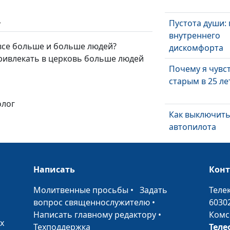
ь
Пустота души:
внутреннего
все больше и больше людей?
дискомфорта
привлекать в церковь больше людей
Почему я чувс
старым в 25 ле
олог
Как выключит
автопилота
Как уйти с не
Написать
Кон
работы
•
Молитвенные просьбы
•
Задать
Теле
вопрос священнослужителю
•
6030
Почему нас тян
Написать главному редактору
•
Комс
кто нас не цен
х
Техподдержка
Теле