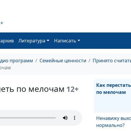
2+
оархив
Литература
Написать
адио программ
Семейные ценности
Принято считат
лочам
Как перестать
петь по мелочам
12+
по мелочам
Ненавижу выхо
нормально?