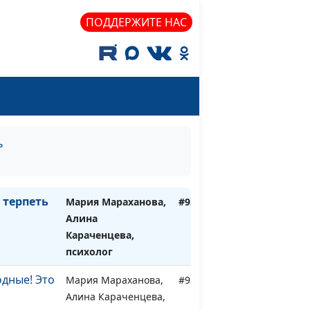
ПОДДЕРЖИТЕ НАС
ь
 терпеть
Мария Мараханова,
#953
Алина
Караченцева,
психолог
дные! Это
Мария Мараханова,
#952
Алина Караченцева,