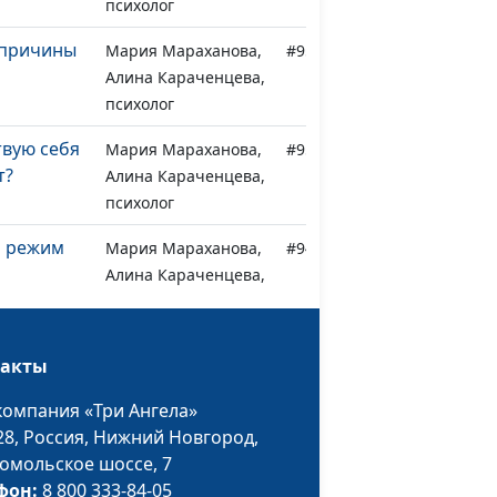
психолог
 причины
Мария Мараханова,
#951
Алина Караченцева,
психолог
твую себя
Мария Мараханова,
#950
т?
Алина Караченцева,
психолог
ь режим
Мария Мараханова,
#949
Алина Караченцева,
психолог
любимой
Мария Мараханова,
#948
такты
Алина Караченцева,
психолог
компания «Три Ангела»
28,
Россия, Нижний Новгород,
ет к тем,
Мария Мараханова,
#947
омольское шоссе, 7
ит
Алина Караченцева,
фон:
8 800 333-84-05