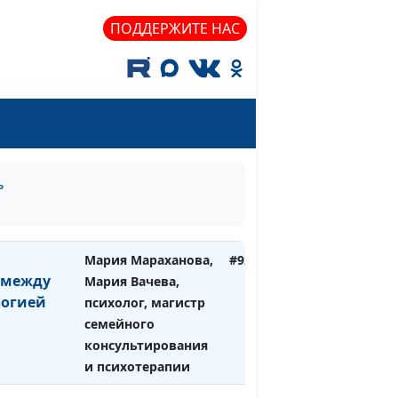
психолог, магистр
ПОДДЕРЖИТЕ НАС
семейного
консультирования и
психотерапии
ое
Мария Мараханова,
#930
особы
Мария Вачева,
ия
психолог, магистр
семейного
ь
консультирования и
психотерапии
Мария Мараханова,
#929
 между
Мария Вачева,
логией
психолог, магистр
семейного
консультирования
и психотерапии