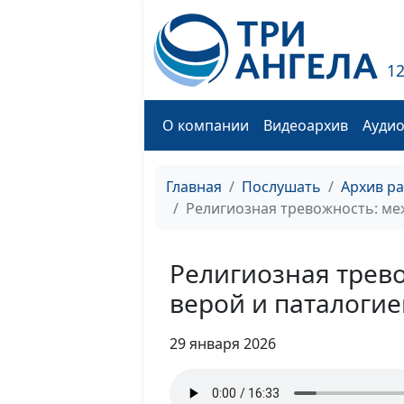
1
О компании
Видеоархив
Ауди
Главная
Послушать
Архив р
Религиозная тревожность: ме
Религиозная трев
верой и паталогие
29 января 2026