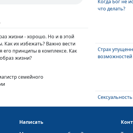
Когда Бог не и
что делать?
ь
аз жизни - хорошо. Но и в этой
. Как их избежать? Важно вести
Страх упущен
 его принципы в комплексе. Как
возможностей
 образ жизни?
 магистр семейного
ии
Сексуальность
христианство:
нам так трудн
об этом?
Написать
Кон