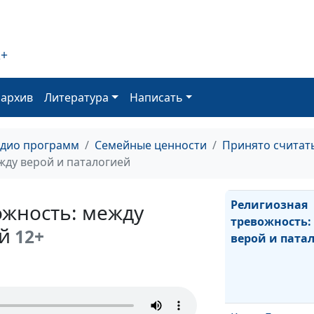
2+
Эмоциональн
оархив
Литература
Написать
выгорание: сп
восстановлен
адио программ
Семейные ценности
Принято считат
жду верой и паталогией
Религиозная
ожность: между
тревожность:
й
12+
верой и пата