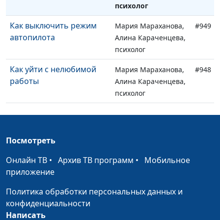
психолог
Как выключить режим
Мария Мараханова,
#949
автопилота
Алина Караченцева,
психолог
Как уйти с нелюбимой
Мария Мараханова,
#948
работы
Алина Караченцева,
психолог
Почему нас тянет к тем,
Мария Мараханова,
#947
кто нас не ценит
Алина Караченцева,
психолог
Посмотреть
Почему мне скучно с
Юлия Синицына,
#946
Онлайн ТВ
•
Архив ТВ программ
•
Мобильное
партнёром, хотя он
Алина Караченцева,
приложение
хороший человек?
психолог
Политика обработки персональных данных и
Жёсткий секс: норма или
Юлия Синицына,
#945
конфиденциальности
проблема?
Алина Караченцева,
Написать