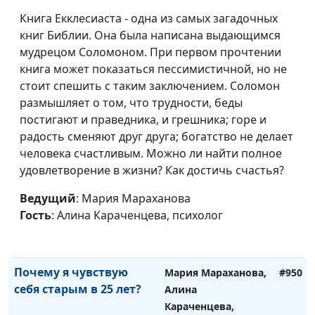
Книга Екклесиаста - одна из самых загадочных
книг Библии. Она была написана выдающимся
мудрецом Соломоном. При первом прочтении
книга может показаться пессимистичной, но не
Как перестать терпеть
стоит спешить с таким заключением. Соломон
Мария Мараханова,
#953
по мелочам
размышляет о том, что трудности, беды
Алина Караченцева,
постигают и праведника, и грешника; горе и
психолог
радость сменяют друг друга; богатство не делает
Ненавижу выходные! Это
Мария Мараханова,
#952
человека счастливым. Можно ли найти полное
нормально?
Алина Караченцева,
удовлетворение в жизни? Как достичь счастья?
психолог
Ведущий
: Мария Мараханова
Пустота души: причины
Мария Мараханова,
#951
Гость
: Алина Караченцева, психолог
внутреннего
Алина Караченцева,
дискомфорта
психолог
Почему я чувствую
Мария Мараханова,
#950
себя старым в 25 лет?
Алина
Караченцева,