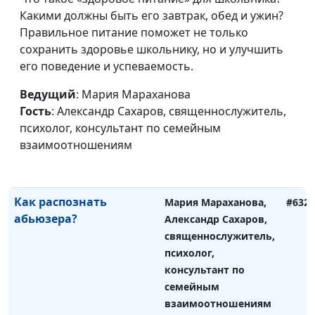
священнослужитель,
Какими должны быть его завтрак, обед и ужин?
психолог, консультант
Правильное питание поможет не только
по семейным
сохранить здоровье школьнику, но и улучшить
взаимоотношениям
его поведение и успеваемость.
Кто такие абьюзеры?
Мария Мараханова,
#633
Ведущий
: Мария Мараханова
Александр Сахаров,
Гость
: Александр Сахаров, священнослужитель,
священнослужитель,
психолог, консультант по семейным
психолог, консультант
взаимоотношениям
по семейным
взаимоотношениям
Как распознать
Мария Мараханова,
#632
абьюзера?
Александр Сахаров,
священнослужитель,
психолог,
консультант по
семейным
взаимоотношениям