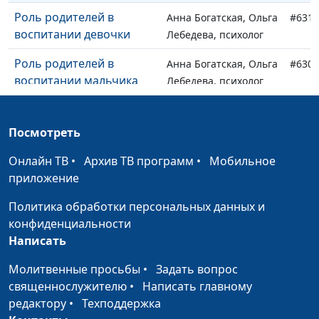
Роль родителей в
Анна Богатская, Ольга
#631
воспитании девочки
Лебедева, психолог
Роль родителей в
Анна Богатская, Ольга
#630
воспитании мальчика
Лебедева, психолог
Советы родителям
Анна Богатская, Ольга
#629
дошкольников
Лебедева, психолог
Посмотреть
Этапы развития девочки
Анна Богатская, Ольга
#628
Онлайн ТВ
•
Архив ТВ программ
•
Мобильное
Лебедева, психолог
приложение
Этапы развития
Анна Богатская, Ольга
#627
Политика обработки персональных данных и
мальчика
Лебедева, психолог
конфиденциальности
Написать
Как понять женщину?
Анна Богатская, Ольга
#626
Биология и психология
Лебедева, психолог
Молитвенные просьбы
•
Задать вопрос
священнослужителю
•
Написать главному
Мальчик: биология и
Анна Богатская, Ольга
#625
редактору
•
Техподдержка
психология
Лебедева, психолог