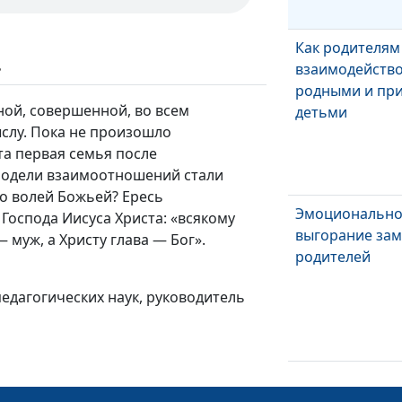
Как родителям
ь
взаимодейство
родными и пр
ной, совершенной, во всем
детьми
слу. Пока не произошло
та первая семья после
модели взаимоотношений стали
то волей Божьей? Ересь
Эмоциональн
 Господа Иисуса Христа: «всякому
выгорание з
— муж, а Христу глава — Бог».
родителей
 педагогических наук, руководитель
Контрпродукт
шаблоны пове