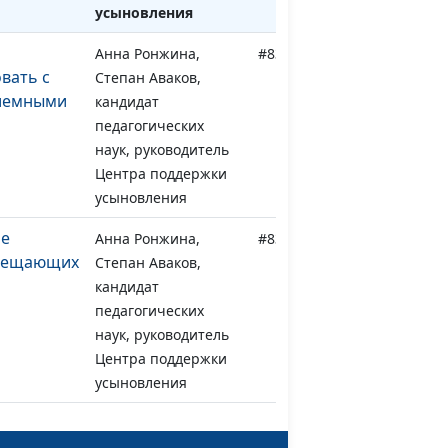
усыновления
Анна Ронжина,
#839
вать с
Степан Аваков,
иемными
кандидат
педагогических
наук, руководитель
Центра поддержки
усыновления
ое
Анна Ронжина,
#838
амещающих
Степан Аваков,
кандидат
педагогических
наук, руководитель
Центра поддержки
усыновления
ивные
Анна Ронжина,
#837
дения
Степан Аваков,