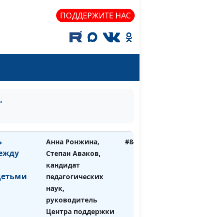
наук, руководитель
ПОДДЕРЖИТЕ НАС
Центра поддержки
усыновления
границ
Анна Ронжина,
#841
 ребенка
Степан Аваков,
кандидат
педагогических
наук, руководитель
ь
Центра поддержки
усыновления
ь
Анна Ронжина,
#840
ежду
Степан Аваков,
кандидат
детьми
педагогических
наук,
руководитель
Центра поддержки