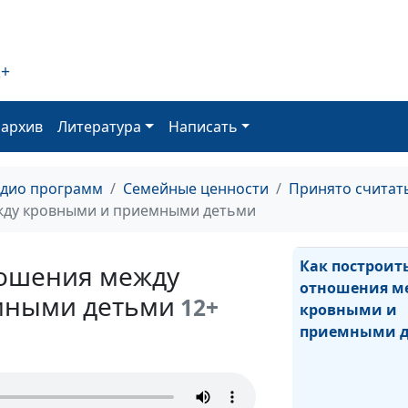
2+
Установление 
для приемного
оархив
Литература
Написать
адио программ
Семейные ценности
Принято считат
жду кровными и приемными детьми
Как построит
ношения между
отношения м
мными детьми
12+
кровными и
приемными 