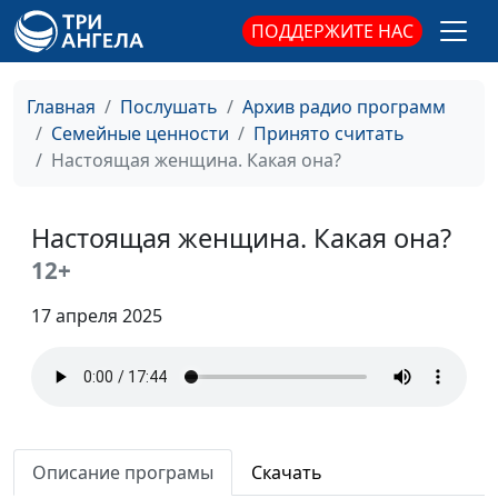
кандидат
ПОДДЕРЖИТЕ НАС
педагогических
наук, руководитель
Главная
Послушать
Архив радио программ
Центра поддержки
Семейные ценности
Принято считать
усыновления
Настоящая женщина. Какая она?
Формирование
Анна Ронжина,
#823
привязанности
Степан Аваков,
приемного ребенка к
Настоящая женщина. Какая она?
кандидат
замещающим
педагогических
12+
родителям
наук, руководитель
Центра поддержки
17 апреля 2025
усыновления
Последствия
Анна Ронжина,
#822
депривации детей-сирот
Степан Аваков,
кандидат
педагогических
Описание програмы
Скачать
наук, руководитель