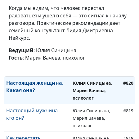
Центра поддержки
Когда мы видим, что человек перестал
усыновления
радоваться и ушел в себя — это сигнал к началу
разговора. Практические рекомендации дает
Особенности детей,
Анна Ронжина,
#821
семейный консультант Лидия Дмитриевна
оставшихся без
Степан Аваков,
Нейкурс.
родителей
кандидат
педагогических
Ведущий
: Юлия Синицына
наук, руководитель
Гость
: Мария Вачева, психолог
Центра поддержки
усыновления
Настоящая женщина.
Юлия Синицына,
#820
Какая она?
Мария Вачева,
психолог
Настоящий мужчина -
Юлия Синицына,
#819
кто он?
Мария Вачева,
психолог
Как перестать
Юлия Синицына,
#818