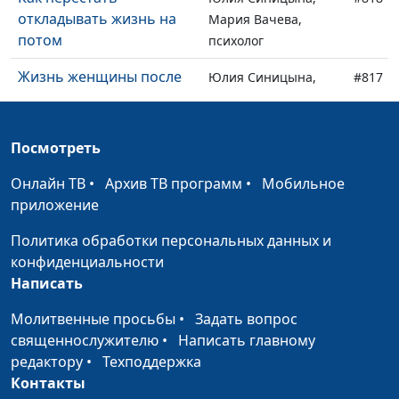
откладывать жизнь на
Мария Вачева,
потом
психолог
Жизнь женщины после
Юлия Синицына,
#817
45 лет
Мария Вачева,
психолог
Посмотреть
Как взрослым детям
Юлия Синицына,
#816
стоить отношения с
Мария Вачева,
Онлайн ТВ
•
Архив ТВ программ
•
Мобильное
родителями
психолог
приложение
Границы в отношениях с
Юлия Синицына,
#815
Политика обработки персональных данных и
детьми
Мария Вачева,
конфиденциальности
психолог
Написать
Как помочь ребенку,
Юлия Синицына,
#814
Молитвенные просьбы
•
Задать вопрос
если в классе буллинг
Мария Вачева,
священнослужителю
•
Написать главному
психолог
редактору
•
Техподдержка
Контакты
Безопасность ребенка в
Мария Мараханова,
#813