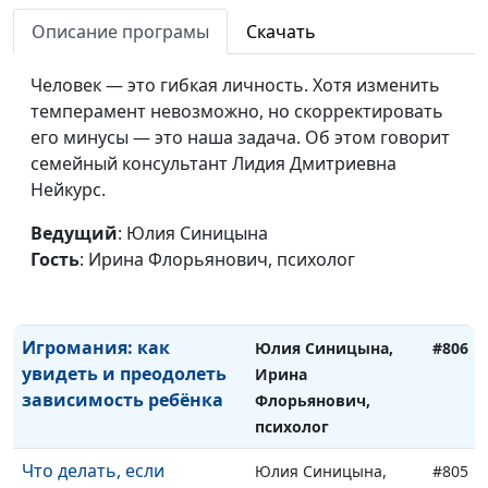
будущее
психолог
Описание програмы
Скачать
Что значит быть
Юлия Синицына,
#809
хорошей матерью
Человек — это гибкая личность. Хотя изменить
Мария Вачева,
темперамент невозможно, но скорректировать
психолог
его минусы — это наша задача. Об этом говорит
Как преодолеть
Юлия Синицына,
#808
семейный консультант Лидия Дмитриевна
нездоровые отношения
Мария Вачева,
Нейкурс.
с матерью
психолог
Ведущий
: Юлия Синицына
Чего нельзя допускать в
Юлия Синицына,
#807
Гость
: Ирина Флорьянович, психолог
отношениях с детьми
Мария Вачева,
психолог
Игромания: как
Юлия Синицына,
#806
увидеть и преодолеть
Ирина
зависимость ребёнка
Флорьянович,
психолог
Что делать, если
Юлия Синицына,
#805