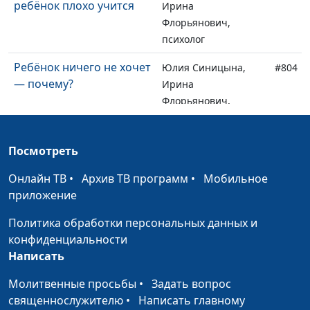
ребёнок плохо учится
Ирина
Флорьянович,
психолог
Ребёнок ничего не хочет
Юлия Синицына,
#804
— почему?
Ирина
Флорьянович,
психолог
Дети воруют: причины,
Юлия Синицына,
#803
Посмотреть
последствия, пути
Ирина
Онлайн ТВ
преодоления
•
Архив ТВ программ
•
Мобильное
Флорьянович,
приложение
психолог
Политика обработки персональных данных и
Гражданский брак и его
Юлия Синицына,
#802
конфиденциальности
последствия
Ирина
Написать
Флорьянович,
психолог
Молитвенные просьбы
•
Задать вопрос
священнослужителю
•
Написать главному
Гражданский брак: плохо
Юлия Синицына,
#801