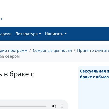
потерями
2+
Поведение жер
оархив
Литература
Написать
Что привлекае
абьюзера
адио программ
Семейные ценности
Принято считат
 абьюзером
Сексуальная 
 в браке с
браке с абью