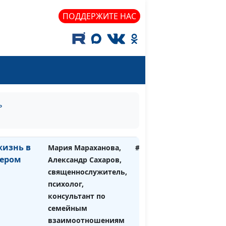
священнослужитель,
ПОДДЕРЖИТЕ НАС
психолог, консультант
по семейным
взаимоотношениям
твы, или
Мария Мараханова,
#642
т
Александр Сахаров,
священнослужитель,
психолог, консультант
ь
по семейным
взаимоотношениям
жизнь в
Мария Мараханова,
#641
зером
Александр Сахаров,
священнослужитель,
психолог,
консультант по
семейным
взаимоотношениям