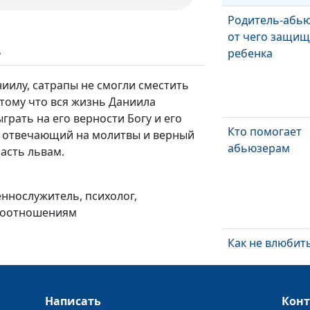
Родитель-абью
от чего защищ
ь
ребенка
иилу, сатрапы не смогли сместить
тому что вся жизнь Даниила
грать на его верности Богу и его
Кто помогает
, отвечающий на молитвы и верный
абьюзерам
асть львам.
еннослужитель, психолог,
моотношениям
Как не влюбит
тирана?
Написать
Кон